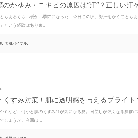
顔のかゆみ・ニキビの原因は“汗”？正しい汗
ともあるくらい暖かい季節になった、今日この頃。顔汗をかくこともあ
」という経験はありま...
集
,
美肌バイブル
,
2
・くすみ対策！肌に透明感を与えるブライト
シミなど、何かと肌のくすみ*1が気になる夏。日差しが強くなる夏前
でしょうか。今回は...