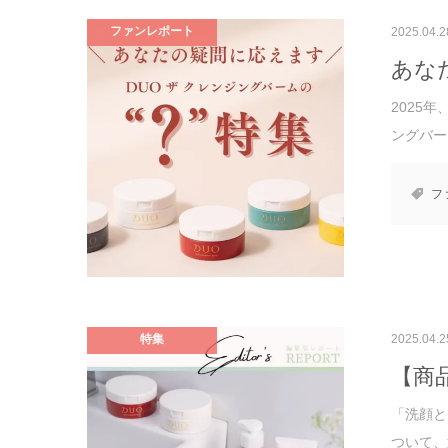
ファンレポート
2025.04.2
あな
2025
ングバーム
フ
特集
2025.04.2
【商
「洗顔と
ついて、