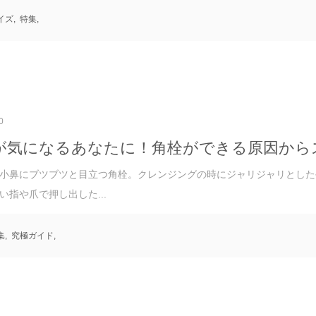
イズ
,
特集
,
0
が気になるあなたに！角栓ができる原因から
小鼻にブツブツと目立つ角栓。クレンジングの時にジャリジャリとした
い指や爪で押し出した...
集
,
究極ガイド
,