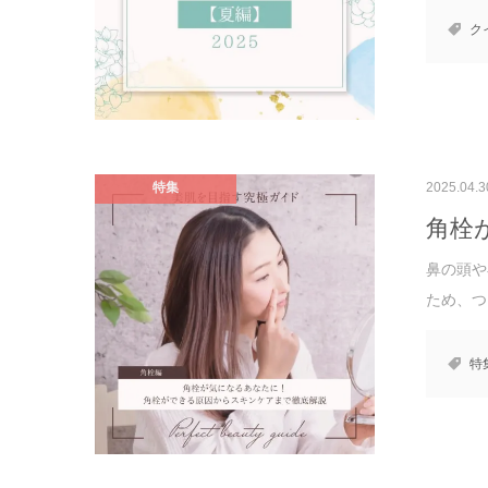
ク
特集
2025.04.3
角栓
鼻の頭や
ため、つ
特