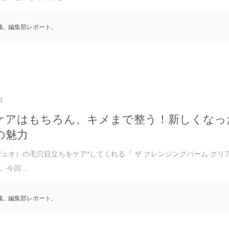
集
,
編集部レポート
,
3
ケアはもちろん、キメまで整う！新しくなった
の魅力
デュオ）の毛穴目立ちをケア*してくれる『 ザ クレンジングバーム クリ
今回...
集
,
編集部レポート
,