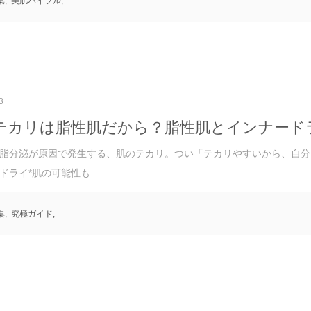
集
,
美肌バイブル
,
3
テカリは脂性肌だから？脂性肌とインナード
脂分泌が原因で発生する、肌のテカリ。つい「テカリやすいから、自分
ドライ*肌の可能性も...
集
,
究極ガイド
,