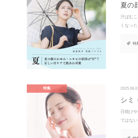
夏の
汗ばむこ
くなった
特
特集
2025.06.0
シミ
日焼けや
ではない