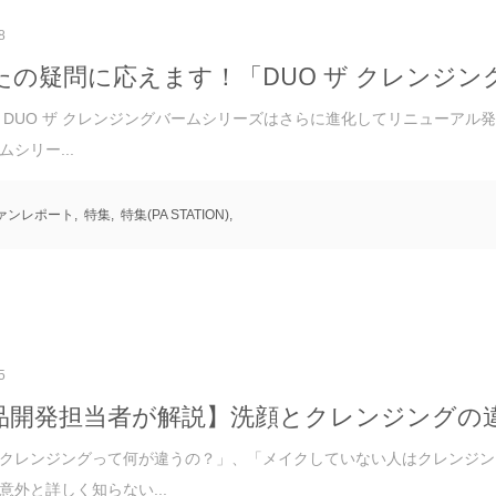
8
たの疑問に応えます！「DUO ザ クレンジン
年、DUO ザ クレンジングバームシリーズはさらに進化してリニューアル
シリー...
ァンレポート
,
特集
,
特集(PA STATION)
,
5
品開発担当者が解説】洗顔とクレンジングの
クレンジングって何が違うの？」、「メイクしていない人はクレンジン
意外と詳しく知らない...