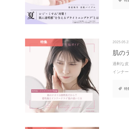
特
特集
2025.05.2
肌の
過剰な皮
インナー
特