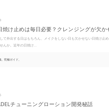
8
日焼け止めは毎日必要？クレンジングが欠か
して外出する日はもちろん、メイクをしない日も欠かせない日焼け止め
せんか。近年の日焼け...
集
,
究極ガイド
,
5
NADELチューニングローション開発秘話