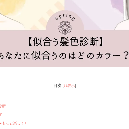
目次
[
非表示
]
診断
案
をもっと楽しく♪