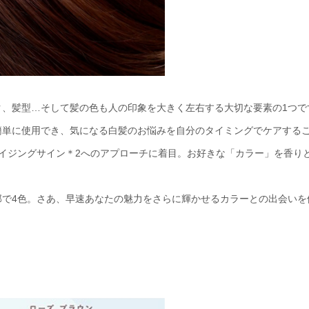
ク、髪型…そして髪の色も人の印象を大きく左右する大切な要素の1つで
簡単に使用でき、気になる白髪のお悩みを自分のタイミングでケアする
イジングサイン＊2へのアプローチに着目。お好きな「カラー」を香り
部で4色。さあ、早速あなたの魅力をさらに輝かせるカラーとの出会いを