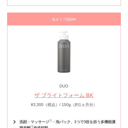
泡タイプ洗顔料
DUO
ザ ブライトフォーム BK
¥3,300（税込）/ 150g（約1ヵ月分）
*1
洗顔・マッサージ
・泡パック、1つで3役を担う多機能
濃
*2
密炭酸
泡洗顔料