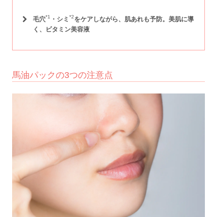
*1
*2
毛穴
・シミ
をケアしながら、
肌あれも
予防
。
美肌に導
く、ビタミン美容液
馬油パックの3つの注意点