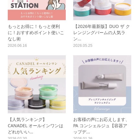
もっとお得に！もっと便利
【2026年最新版】DUO ザ ク
に！おすすめポイント使いこ
レンジングバームの人気ラ
なし術
ン...
2026.06.16
2026.05.25
【人気ランキング】
お客様の声にお応えします、
CANADEL オールインワンは
PA コンシェルジュ【容器ア
どれがいい...
ップデ...
2026.02.20
2026.01.26