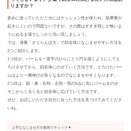
りますか？
多めに使っていただく分にはクッション性が保たれ、肌摩擦が
起きにくいので問題ないですが、その際はすすぎ残しが無いよ
うにぬるま湯でしっかり洗い流しましょう。
では、適量「さくらんぼ大」で顔全体になじませやすい方法を
2つご紹介します。
1つ目が、バームを一度手のひらにとり円を描くようにしてと
ろけさせてから、顔全体にのせていく方法です。とろけたバー
ムはより一層伸びが良くなるのでなじませやすくなります。
2つ目は、額・鼻・右頬・左頬・顎の5点に先にバームをのせ、
そこからくるくると顔全体に広げていく方法です。
ぜひ、お試しいただき自分に合った方法を見つけてみてくださ
いね。
上手ななじませ方を動画でチェック▼