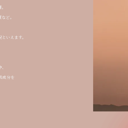
響。
響。
質など。
質など。
況といえます。
況といえます。
中、
中、
肌成分を
肌成分を
、
、