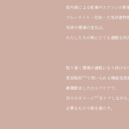
紫外線による乾燥やエアコンの影
紫外線による乾燥やエアコンの影
ブルーライト・花粉・大気浮遊物
ブルーライト・花粉・大気浮遊物
気候や環境の変化は、
気候や環境の変化は、
わたしたちの肌にとても過酷な状
わたしたちの肌にとても過酷な状
取り巻く環境が過酷になり続ける
取り巻く環境が過酷になり続ける
※1
※1
美容施術
美容施術
で用いられる機能性美
で用いられる機能性美
厳選配合したセルフケアで、
厳選配合したセルフケアで、
※2
※2
日々のダメージ
日々のダメージ
をケアしながら
をケアしながら
必要なもので肌を満たす。
必要なもので肌を満たす。