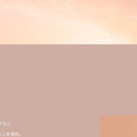
少など
少など
は上昇傾向。
は上昇傾向。