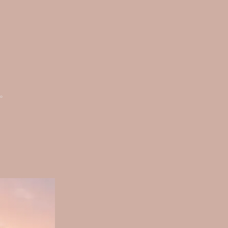
る。
る。