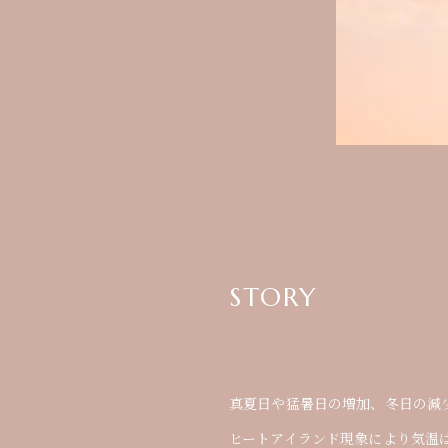
STORY
STORY
真夏日や猛暑日の増加、冬日の減
真夏日や猛暑日の増加、冬日の減
ヒートアイランド現象により気温
ヒートアイランド現象により気温