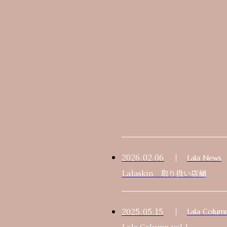
2026.02.06
Lala News
Lalaskin 取り扱い店舗
2025.05.15
Lala Colum
Lala Column vol.1