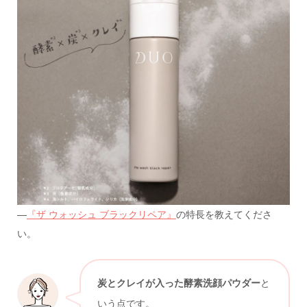
—
『ザ ウォッシュ ブラックリペア』
の特長を教えてくださ
い。
炭とクレイが入った酵素洗顔パウダー
と
いう点です。