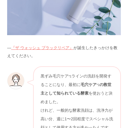
—
『ザ ウォッシュ ブラックリペア』
が誕生したきっかけを教
えてください。
黒ずみ毛穴ケア
ラインの洗顔を開発す
*1
ることになり、最初に
毛穴ケア
の救世
*1
主として知られている酵素
を使おうと決
めました。
けれど、一般的な酵素洗顔は、洗浄力が
高い分、週に1〜2回程度でスペシャル洗
顔として使用する方が多かったんです。