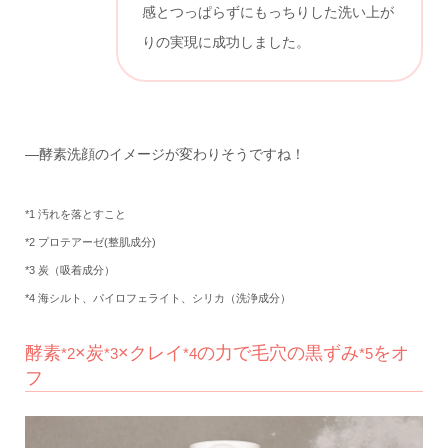
感とつっぱらずにもっちりした洗い上が
りの実現に成功しました。
—酵素洗顔のイメージが変わりそうですね！
*1 汚れを落とすこと
*2 プロテアーゼ(整肌成分)
*3 炭（吸着成分）
*4 海シルト、パイロフェライト、シリカ（洗浄成分）
酵素
×炭
×クレイ
の力で毛穴の黒ずみ
をオ
*2
*3
*4
*5
フ