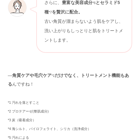
さらに、
豊富な美容成分
とセラミド5
*6
種
を贅沢に配合。
*7
古い角質が溜まらないよう肌をケアし、
洗い上がりもしっとりと肌をトリートメ
ントします。
—
角質ケアや毛穴ケア
だけでなく、トリートメント機能もあ
*1
る
んですね！
*1 汚れを落とすこと
*2 プロテアーゼ(整肌成分)
*3 炭（吸着成分）
*4 海シルト、パイロフェライト、シリカ（洗浄成分）
*5 汚れによる