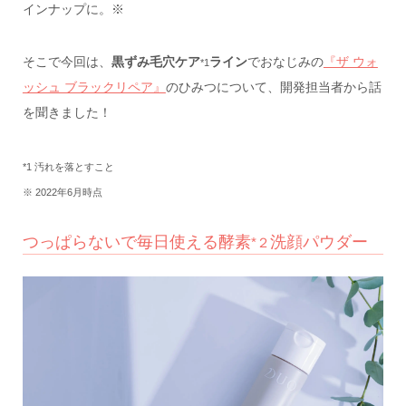
インナップに。※
そこで今回は、
黒ずみ毛穴ケア
ライン
でおなじみの
『ザ ウォ
*1
ッシュ ブラックリペア』
のひみつについて、開発担当者から話
を聞きました！
*1 汚れを落とすこと
※ 2022年6月時点
つっぱらないで毎日使える酵素
洗顔パウダー
*２