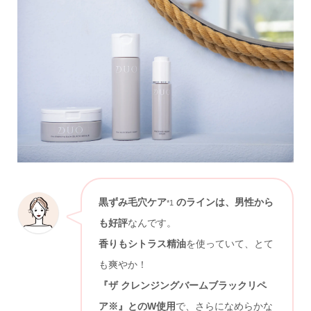
黒ずみ毛穴ケア
のラインは、男性から
*1
も好評
なんです。
香りもシトラス精油
を使っていて、とて
も爽やか！
『ザ クレンジングバームブラックリペ
ア※』とのW使用
で、さらになめらかな