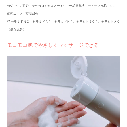
*6グリシン亜鉛、サッカロミセス／デイリリー花発酵液、サトザクラ花エキス、
酒粕エキス（整肌成分）
*7 セラミドＮＧ、セラミドＡＰ、セラミドＮＰ、セラミドＥＯＰ、セラミドＡＧ
（保湿成分）
モコモコ泡でやさしくマッサージできる