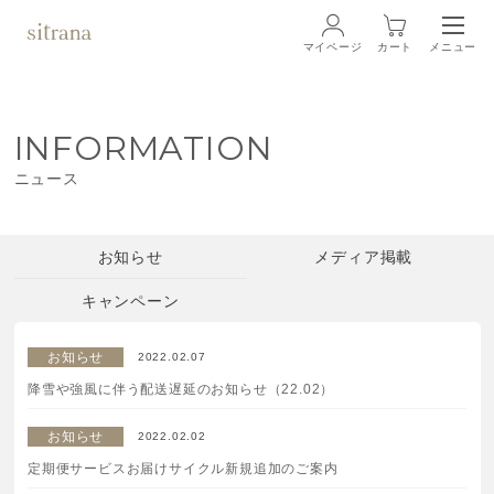
マイページ
カート
メニュー
ログイン
INFORMATION
ブランド
BRAND
ニュース
商品一覧
LINEUP
お知らせ
メディア掲載
クリーム
キャンペーン
ローション
お知らせ
2022.02.07
降雪や強風に伴う配送遅延のお知らせ（22.02）
クレンジング・洗顔料
お知らせ
2022.02.02
マスク・スペシャルケア
定期便サービスお届けサイクル新規追加のご案内