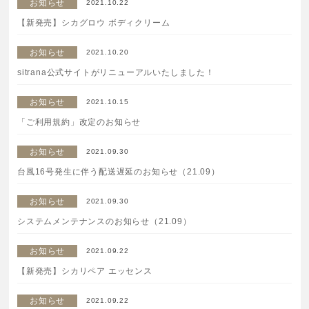
お知らせ
2021.10.22
特集一覧
SPECIAL
【新発売】シカグロウ ボディクリーム
はじめての方へ
お知らせ
2021.10.20
sitrana公式サイトがリニューアルいたしました！
ご使用方法・ステップ
お知らせ
2021.10.15
「ご利用規約」改定のお知らせ
ベストコスメ受賞履歴
お知らせ
2021.09.30
台風16号発生に伴う配送遅延のお知らせ（21.09）
あしたの美肌 | 美容情報を発信・キレイをサポートするWe
bメディア
お知らせ
2021.09.30
システムメンテナンスのお知らせ（21.09）
お知らせ
2021.09.22
【新発売】シカリペア エッセンス
お知らせ
2021.09.22