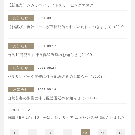
【新発売】シカリペア ナイトスリーピングマスク
ご注文はフリーダイヤルでも承ります
0120-557-020
お知らせ
2021.09.17
【お詫び】弊社メールが夜間配信されていた件につきまして（21.0
受付時間
全日 9:00~18:00 ※年末年始を除く
9）
お知らせ
2021.09.17
フォームでのお問合わせはこちら
台風14号発生に伴う配送遅延のお知らせ（21.09）
お知らせ
2021.08.24
パラリンピック開催に伴う配送遅延のお知らせ（21.08）
お知らせ
2021.08.16
自然災害の影響に伴う配送遅延のお知らせ（21.08）
2021.08.12
雑誌『BAILA』10月号に、シカリペア エッセンスが掲載されました
1
…
8
9
10
11
12