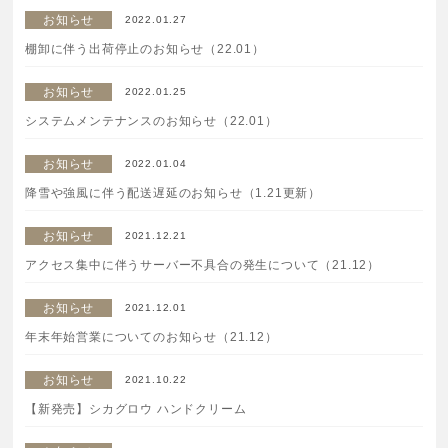
お知らせ
2022.01.27
ボディケア
棚卸に伴う出荷停止のお知らせ（22.01）
美容液
お知らせ
2022.01.25
システムメンテナンスのお知らせ（22.01）
化粧下地
お知らせ
2022.01.04
降雪や強風に伴う配送遅延のお知らせ（1.21更新）
サービス
SERVICE
お知らせ
2021.12.21
定期便サービスのご案内
アクセス集中に伴うサーバー不具合の発生について（21.12）
会員ステージ・ポイントプログラム
お知らせ
2021.12.01
年末年始営業についてのお知らせ（21.12）
よくあるお問い合せ
お知らせ
2021.10.22
【新発売】シカグロウ ハンドクリーム
ギフトラッピングサービス