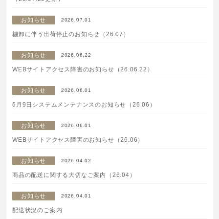
ボディケア
お知らせ
2026.07.01
棚卸に伴う出荷停止のお知らせ（26.07）
美容液
お知らせ
2026.06.22
化粧下地
WEBサイトアクセス障害のお知らせ（26.06.22）
お知らせ
2026.06.01
サービス
SERVICE
6月9日システムメンテナンスのお知らせ（26.06）
定期便サービスのご案内
お知らせ
2026.06.01
WEBサイトアクセス障害のお知らせ（26.06）
会員ステージ・ポイントプログラム
お知らせ
2026.04.02
商品の配送に関する大切なご案内（26.04）
よくあるお問い合せ
お知らせ
2026.04.01
ギフトラッピングサービス
配送状況のご案内