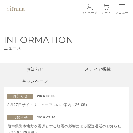
マイページ
カート
メニュー
ログイン
INFORMATION
ブランド
BRAND
ニュース
商品一覧
LINEUP
お知らせ
メディア掲載
クリーム
キャンペーン
ローション
お知らせ
2026.08.05
8月27日サイトリニューアルのご案内（26.08）
クレンジング・洗顔料
お知らせ
2026.07.29
マスク・スペシャルケア
熊本県熊本地方を震源とする地震の影響による配送遅延のお知らせ
（26.07.29更新）