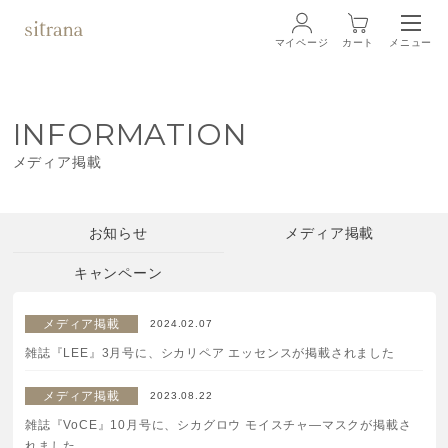
マイページ
カート
メニュー
ログイン
INFORMATION
ブランド
BRAND
メディア掲載
商品一覧
LINEUP
お知らせ
メディア掲載
クリーム
キャンペーン
ローション
メディア掲載
2024.02.07
雑誌『LEE』3月号に、シカリペア エッセンスが掲載されました
クレンジング・洗顔料
メディア掲載
2023.08.22
マスク・スペシャルケア
雑誌『VoCE』10月号に、シカグロウ モイスチャ―マスクが掲載さ
れました