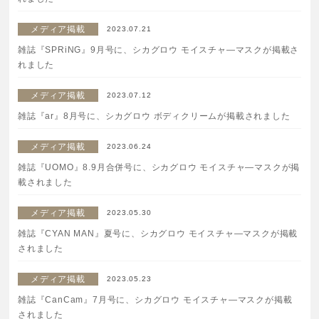
ボディケア
メディア掲載
2023.07.21
雑誌『SPRiNG』9月号に、シカグロウ モイスチャ―マスクが掲載さ
美容液
れました
メディア掲載
2023.07.12
化粧下地
雑誌『ar』8月号に、シカグロウ ボディクリームが掲載されました
サービス
SERVICE
メディア掲載
2023.06.24
雑誌『UOMO』8.9月合併号に、シカグロウ モイスチャ―マスクが掲
定期便サービスのご案内
載されました
メディア掲載
2023.05.30
会員ステージ・ポイントプログラム
雑誌『CYAN MAN』夏号に、シカグロウ モイスチャ―マスクが掲載
されました
よくあるお問い合せ
メディア掲載
2023.05.23
ギフトラッピングサービス
雑誌『CanCam』7月号に、シカグロウ モイスチャ―マスクが掲載
されました