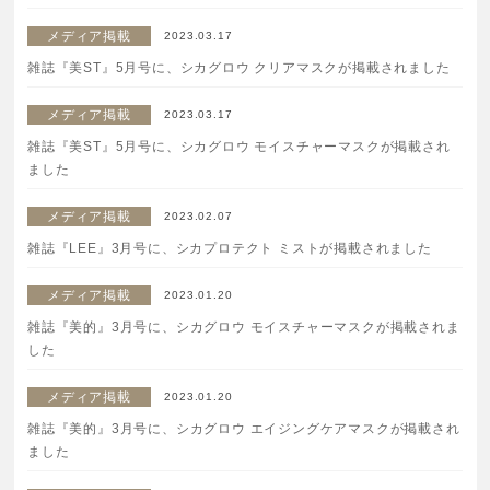
ご注文はフリーダイヤルでも承ります
メディア掲載
2023.03.17
0120-557-020
雑誌『美ST』5月号に、シカグロウ クリアマスクが掲載されました
受付時間
全日 9:00~18:00 ※年末年始を除く
メディア掲載
2023.03.17
雑誌『美ST』5月号に、シカグロウ モイスチャーマスクが掲載され
ました
フォームでのお問合わせはこちら
メディア掲載
2023.02.07
雑誌『LEE』3月号に、シカプロテクト ミストが掲載されました
メディア掲載
2023.01.20
雑誌『美的』3月号に、シカグロウ モイスチャーマスクが掲載されま
した
メディア掲載
2023.01.20
雑誌『美的』3月号に、シカグロウ エイジングケアマスクが掲載され
ました