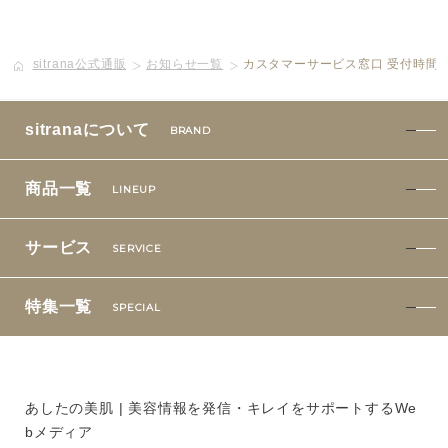
特集一覧
SPECIAL
sitrana公式通販
お知らせ一覧
カスタマーサービス窓口 受付時間変
はじめての方へ
sitranaについて
ご使用方法・ステップ
BRAND
ベストコスメ受賞履歴
商品一覧
LINEUP
サービス
SERVICE
あしたの美肌 | 美容情報を発信・キレイをサポートするWe
bメディア
特集一覧
SPECIAL
あしたの美肌 | 美容情報を発信・キレイをサポートするWe
bメディア