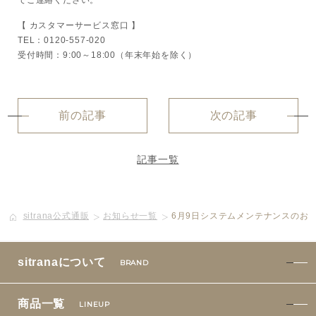
でご連絡ください。
特集一覧
SPECIAL
【 カスタマーサービス窓口 】
TEL：0120-557-020
はじめての方へ
受付時間：9:00～18:00（年末年始を除く）
ご使用方法・ステップ
前の記事
次の記事
ベストコスメ受賞履歴
記事一覧
あしたの美肌 | 美容情報を発信・キレイをサポートするWe
bメディア
sitrana公式通販
お知らせ一覧
6月9日システムメンテナンスのお知ら
sitranaについて
BRAND
商品一覧
LINEUP