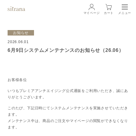
マイページ
カート
メニュー
ログイン
お知らせ
2026.06.01
ブランド
BRAND
6月9日システムメンテナンスのお知らせ（26.06）
商品一覧
LINEUP
クリーム
お客様各位
いつもプレミアアンチエイジング公式通販をご利用いただき、誠にあ
ローション
りがとうございます。
このたび、下記日時にてシステムメンテナンスを実施させていただき
クレンジング・洗顔料
ます。
メンテナンス中は、商品のご注文やマイページの閲覧ができなくなり
ます。
マスク・スペシャルケア