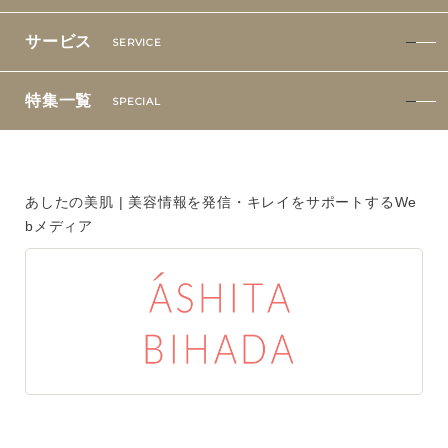
ご注文はフリーダイヤルでも承ります
サービス
SERVICE
0120-557-020
特集一覧
SPECIAL
受付時間
全日 9:00~18:00 ※年末年始を除く
フォームでのお問合わせはこちら
あしたの美肌 | 美容情報を発信・キレイをサポートするWe
bメディア