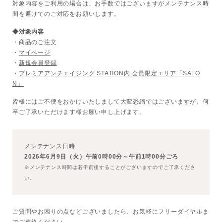
対象内容をご利用の場合は、お手数ではございますがメンテナンス時
間を避けてのご対応をお願いします。
ボディケア
◆対象内容
美容液
・商品のご注文
・
マイページ
・
新規会員登録
化粧下地
・
プレミアアンチエイジング STATION内 会員限定エリア「SALO
N」
サービス
SERVICE
皆様にはご不便をおかけいたしまして大変恐縮ではございますが、何
卒ご了承いただけます様お願い申し上げます。
定期便サービスのご案内
メンテナンス日時
会員ステージ・ポイントプログラム
2026年6月9日（火）午前0時00分～午前1時00分ごろ
※メンテナンス時間は若干前後することがございますのでご了承くださ
よくあるお問い合せ
い。
ギフトラッピングサービス
ご質問やお困りの点などございましたら、お気軽にフリーダイヤルま