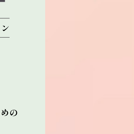
ョン
ための