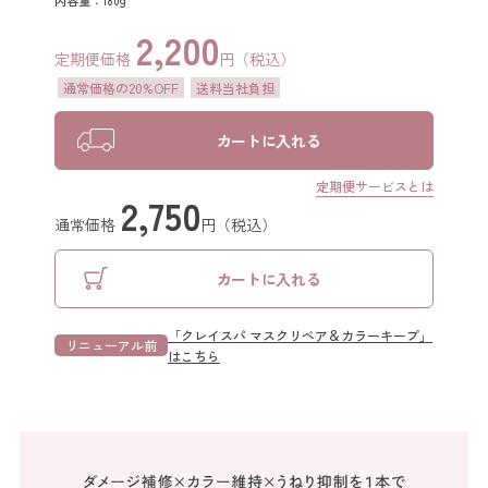
2,200
スカルプケアシリーズ
定期便価格
円（税込）
通常価格の20%OFF
送料当社負担
クレイスパ
薬用育毛剤ヘアグロウ
カートに入れる
クレイスパ 薬用スカルプシャンプー
定期便サービスとは
2,750
ボリュームケア
通常価格
円（税込）
クレイスパ 薬用リペアトリートメント
カートに入れる
ボリュームケア
「クレイスパ マスクリペア＆カラーキープ」
リニューアル前
はこちら
商品の使い方
よくある質問