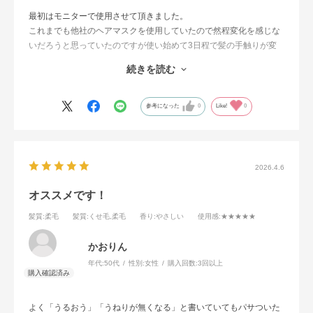
最初はモニターで使用させて頂きました。
これまでも他社のヘアマスクを使用していたので然程変化を感じな
いだろうと思っていたのですが使い始めて3日程で髪の手触りが変
わりました。
続きを読む
傷んで広がりやすかった髪が落ち着き、しっとりまとまるようにな
りました。モニター商品が無くなった後、少しの間以前使っていた
ヘアマスクに戻したのですが、やはりこちらの商品をリピートしま
参考になった
0
Like!
0
した。もう手放せなくなりそうです。
2026.4.6
オススメです！
髪質
:柔毛
髪質
:くせ毛,柔毛
香り
:やさしい
使用感
:★★★★★
かおりん
年代:
50代
性別:
女性
購入回数:
3回以上
よく「うるおう」「うねりが無くなる」と書いていてもパサついた