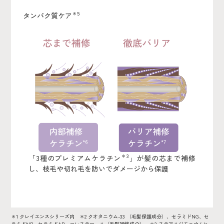
＊5
タンパク質ケア
＊3
「3種のプレミアムケラチン
」が髪の芯まで補修
し、枝毛や切れ毛を防いでダメージから保護
＊1 クレイエンスシリーズ内 ＊2 クオタニウム-33 （毛髪保護成分）、セラミドNG、セ
ラミドNP、セラミドAP、コレステロール（毛髪補修成分） ＊3 ステアルジモニウムヒ