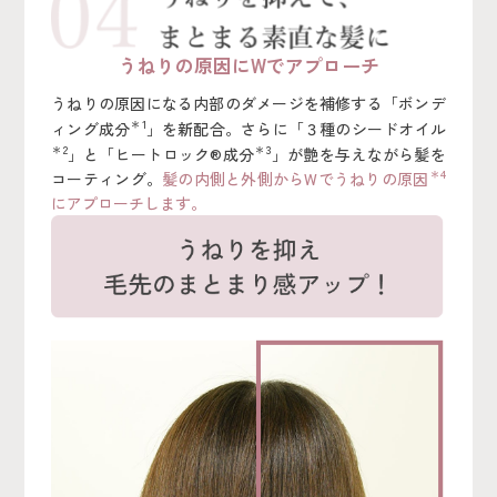
うねりの原因にWでアプローチ
うねりの原因になる内部のダメージを補修する「ボンデ
＊1
ィング成分
」を新配合。さらに「３種のシードオイル
＊2
＊3
」と「ヒートロック®成分
」が艶を与えながら髪を
＊4
コーティング。
髪の内側と外側からWでうねりの原因
にアプローチします。