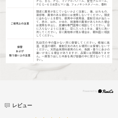
ＰＧ、ＢＧ、ＰＧ、イソプロパノール、変性アルコール、
ＰＥＧ−６０水添ヒマシ油、フェノキシエタノール、香料
頭皮に異常が生じていないかよく注意し、傷、はれもの、
湿疹等、異常のある部位には使用しないでください。頭皮
に合わないとき即ち、使用中や使用後、直射日光が当たっ
て、赤み、はれ、かゆみ、刺激等の異常があらわれた場合
ご使用上の注意
は使用を中止し、皮膚科専門医等に相談してください。目
に入らないように注意し、目に入ったときは、直ちに洗い
流してください。目に異物感が残る場合は、眼科医に相談
してください。
乳幼児の手の届かない所に保管してください。極端に高
温、低温の場所、直射日光のあたる場所には保管しないで
保管
ください。天然由来原料使用のため、色調・香りに多少の
および
違いが生じる場合がありますが、品質には問題ありませ
取り扱い上の注意
ん。一度取り出した中身を再び容器の中に戻さないでくだ
さい。
レビュー