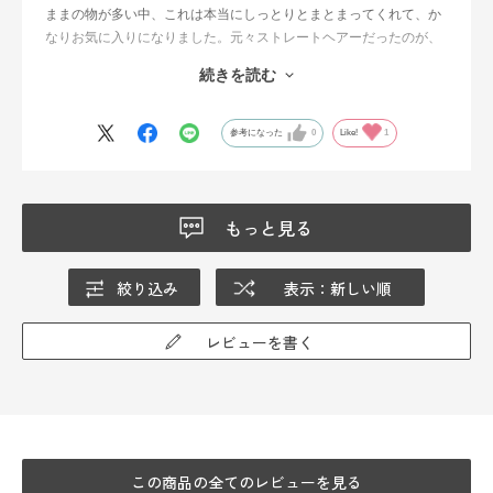
ままの物が多い中、これは本当にしっとりとまとまってくれて、か
なりお気に入りになりました。元々ストレートヘアーだったのが、
年齢と共にうねりに悩んでいたので、久しぶりに髪の毛がサラサラ
続きを読む
になって嬉しくなり、思わず子ども達にも「触って！」とアピール
しました（笑）。
参考になった
0
Like!
1
もっと見る
絞り込み
表示：新しい順
レビューを書く
この商品の全てのレビューを見る