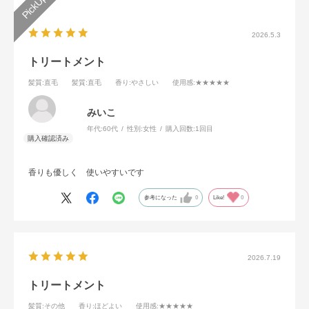
2026.5.3
トリートメント
髪質
:直毛
髪質
:直毛
香り
:やさしい
使用感
:★★★★★
みいこ
年代:
60代
性別:
女性
購入回数:
1回目
香りも優しく 使いやすいです
参考になった
0
Like!
0
2026.7.19
トリートメント
髪質
:その他
香り
:ほどよい
使用感
:★★★★★