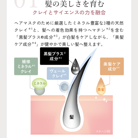
クレイとサイエンスの力を融合
ヘアマスクのために厳選したミネラル豊富な3種の天然
＊1
＊2
クレイ
と、髪への着色効果を持つヘマチン
を含む
＊3
「黒髪プラス®成分
」が白髪をケアしながら、「美髪
＊4
ケア成分
」が健やかで美しい髪へ整えます。