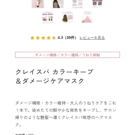
クレイスパ
クイックカラー
クレイスパ
4.3
カラートリートメント
（30件）
レビューを見る
クレイスパ
ダメージ補修／カラー維持／うねり抑制
カラーケアシャンプー
クレイスパ カラーキープ
クレイスパ カラーキープ
＆ダメージケアマスク
＆ダメージケアマスク
クレイスパ
リペアカラーオイル
ダメージ補修・カラー維持・大人のうねりケアをこれ
１本で。染めたての鮮やかな発色をキープし、サロン
クレイスパ
帰りのような艶髪へ導くクレイスパ発想のヘアマス
ヘアカラーマスカラ
ク。
内容量：180g