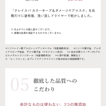
「クレイスパ カラーキープ＆ダメージケアマスク」を右
側だけに塗布後、洗い流しドライヤーで乾かしました。
※ 仕上がりには個人差がございます。
※ 画像は効果を保証するものではございません
＊1 ジマレイン酸プロピレンジアンモニウム（毛髪補修成分） ＊2 ツバキ種子油、アルガ
ニアスピノサ核油、ザクロ種子油（エモリエント成分） ＊3 加水分解コラーゲンPGプロ
ピルメチルシランジオール（毛髪補修成分） ＊4 雨や乾燥、摩擦など
※ 「ヒートロック」はプレミアアンチエイジング株式会社の登録商標です。
余計なものは使わない、3つの無添加