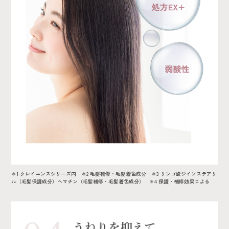
＊1 クレイエンスシリーズ内 ＊2 毛髪補修・毛髪着色成分 ＊3 リンゴ酸ジイソステアリ
ル（毛髪保護成分）ヘマチン（毛髪補修・毛髪着色成分） ＊4 保護・補修効果による