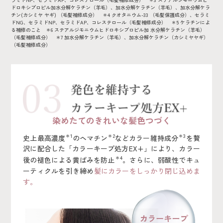
ドロキシプロピル加水分解ケラチン（羊毛）、加水分解ケラチン（羊毛）、加水分解ケラ
チン(カシミヤ ヤギ) （毛髪補修成分） ＊4 クオタニウム-33 （毛髪保護成分）、セラミ
ドNG、セラミドNP、セラミドAP、コレステロール（毛髪補修成分） ＊5 ケラチンによ
る補修のこと ＊6 ステアルジモニウムヒドロキシプロピル加 水分解ケラチン（羊毛）
（毛髪補修成分） ＊7 加水分解ケラチン（羊毛）、加水分解ケラチン（カシミヤヤギ）
（毛髪補修成分）
染めたてのきれいな髪色つづく
＊1
＊2
＊3
史上最高濃度
のヘマチン
などカラー維持成分
を贅
沢に配合した「カラーキープ処方EX+」により、カラー
＊4
後の褪色による黄ばみを防止
。さらに、弱酸性でキュ
ーティクルを引き締め
髪にカラーをしっかり閉じ込めま
す。