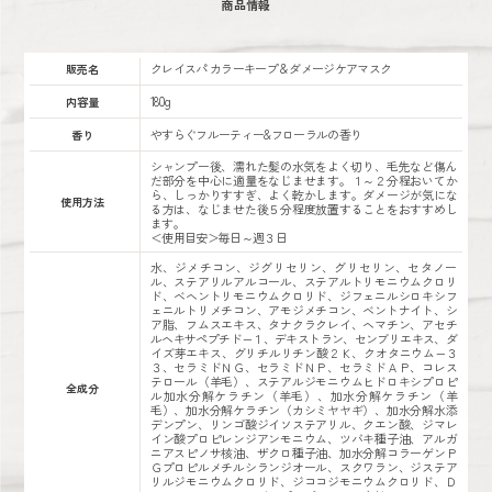
商品情報
クレイスパ カラーキープ＆ダメージケアマスク
販売名
180g
内容量
やすらぐフルーティー&フローラルの香り
香り
シャンプー後、濡れた髪の水気をよく切り、毛先など傷ん
だ部分を中心に適量をなじませます。１～２分程おいてか
ら、しっかりすすぎ、よく乾かします。ダメージが気にな
使用方法
る方は、なじませた後５分程度放置することをおすすめし
ます。
＜使用目安＞毎日～週３日
水、ジメチコン、ジグリセリン、グリセリン、セタノー
ル、ステアリルアルコール、ステアルトリモニウムクロリ
ド、ベヘントリモニウムクロリド、ジフェニルシロキシフ
ェニルトリメチコン、アモジメチコン、ベントナイト、シ
ア脂、フムスエキス、タナクラクレイ、ヘマチン、アセチ
ルヘキサペプチド−１、デキストラン、センブリエキス、ダ
イズ芽エキス、グリチルリチン酸２Ｋ、クオタニウム−３
３、セラミドＮＧ、セラミドＮＰ、セラミドＡＰ、コレス
テロール（羊毛）、ステアルジモニウムヒドロキシプロピ
全成分
ル加水分解ケラチン（羊毛）、加水分解ケラチン（羊
毛）、加水分解ケラチン（カシミヤヤギ）、加水分解水添
デンプン、リンゴ酸ジイソステアリル、クエン酸、ジマレ
イン酸プロピレンジアンモニウム、ツバキ種子油、アルガ
ニアスピノサ核油、ザクロ種子油、加水分解コラーゲンＰ
Ｇプロピルメチルシランジオール、スクワラン、ジステア
リルジモニウムクロリド、ジココジモニウムクロリド、Ｄ