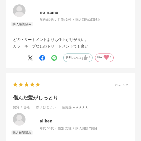
no name
年代:
50代
性別:
女性
購入回数:
3回以上
どのトリートメントよりも仕上がりが良い。
カラーキープなしのトリートメントでも良い
参考になった
0
Like!
0
2026.5.2
傷んだ髪がしっとり
髪質
:くせ毛
香り
:ほどよい
使用感
:★★★★★
aliken
年代:
50代
性別:
女性
購入回数:
2回目