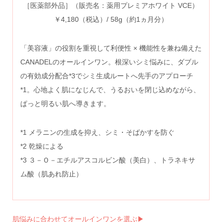
［医薬部外品］（販売名：薬用プレミアホワイト VCE）
￥4,180（税込）/ 58g（約1ヵ月分）
「美容液」の役割を重視して利便性 × 機能性を兼ね備えた
CANADELのオールインワン。根深いシミ悩みに、ダブル
の有効成分配合*3でシミ生成ルートへ先手のアプローチ
*1。心地よく肌になじんで、うるおいを閉じ込めながら、
ぱっと明るい肌へ導きます。
*1 メラニンの生成を抑え、シミ・そばかすを防ぐ
*2 乾燥による
*3 ３－Ｏ－エチルアスコルビン酸（美白）、トラネキサ
ム酸（肌あれ防止）
肌悩みに合わせてオールインワンを選ぶ▶