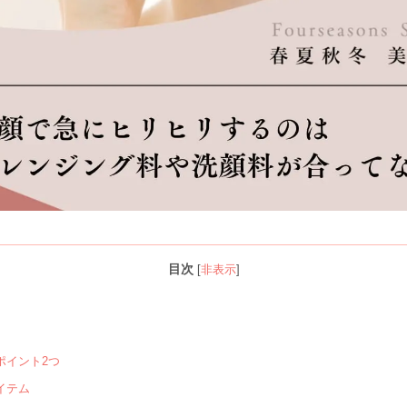
目次
[
非表示
]
つ
ポイント2つ
イテム