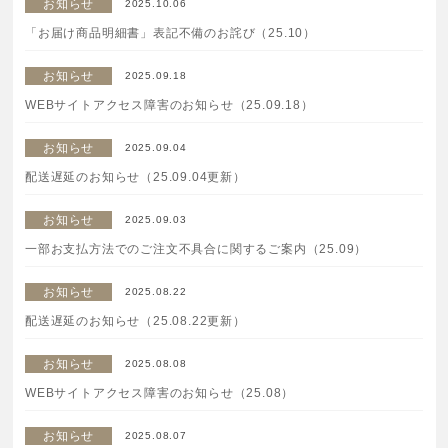
お知らせ
2025.10.06
特集一覧
SPECIAL
「お届け商品明細書」表記不備のお詫び（25.10）
はじめての方へ
お知らせ
2025.09.18
WEBサイトアクセス障害のお知らせ（25.09.18）
ご使用方法・ステップ
お知らせ
2025.09.04
配送遅延のお知らせ（25.09.04更新）
ベストコスメ受賞履歴
お知らせ
2025.09.03
一部お支払方法でのご注文不具合に関するご案内（25.09）
あしたの美肌 | 美容情報を発信・キレイをサポートするWe
bメディア
お知らせ
2025.08.22
配送遅延のお知らせ（25.08.22更新）
お知らせ
2025.08.08
WEBサイトアクセス障害のお知らせ（25.08）
お知らせ
2025.08.07