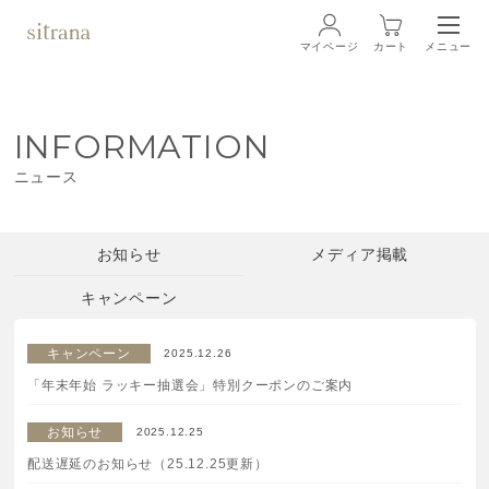
マイページ
カート
メニュー
ログイン
INFORMATION
ブランド
BRAND
ニュース
商品一覧
LINEUP
お知らせ
メディア掲載
クリーム
キャンペーン
ローション
キャンペーン
2025.12.26
「年末年始 ラッキー抽選会」特別クーポンのご案内
クレンジング・洗顔料
お知らせ
2025.12.25
マスク・スペシャルケア
配送遅延のお知らせ（25.12.25更新）