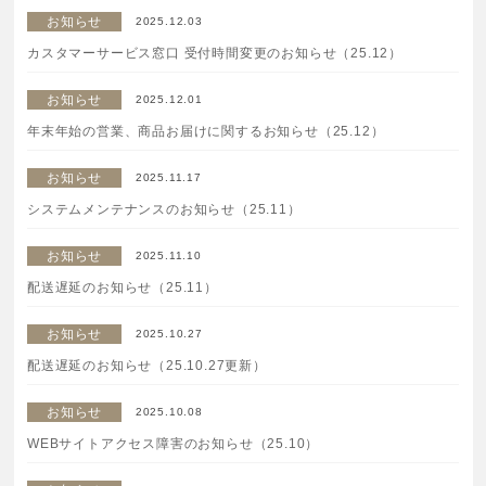
お知らせ
2025.12.03
ボディケア
カスタマーサービス窓口 受付時間変更のお知らせ（25.12）
美容液
お知らせ
2025.12.01
年末年始の営業、商品お届けに関するお知らせ（25.12）
化粧下地
お知らせ
2025.11.17
システムメンテナンスのお知らせ（25.11）
サービス
SERVICE
お知らせ
2025.11.10
定期便サービスのご案内
配送遅延のお知らせ（25.11）
会員ステージ・ポイントプログラム
お知らせ
2025.10.27
配送遅延のお知らせ（25.10.27更新）
よくあるお問い合せ
お知らせ
2025.10.08
WEBサイトアクセス障害のお知らせ（25.10）
ギフトラッピングサービス