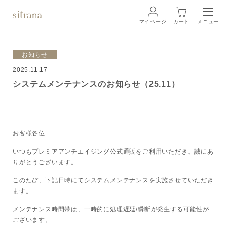
マイページ
カート
メニュー
ログイン
お知らせ
2025.11.17
ブランド
BRAND
システムメンテナンスのお知らせ（25.11）
商品一覧
LINEUP
クリーム
お客様各位
いつもプレミアアンチエイジング公式通販をご利用いただき、誠にあ
ローション
りがとうございます。
このたび、下記日時にてシステムメンテナンスを実施させていただき
クレンジング・洗顔料
ます。
メンテナンス時間帯は、一時的に処理遅延/瞬断が発生する可能性が
マスク・スペシャルケア
ございます。