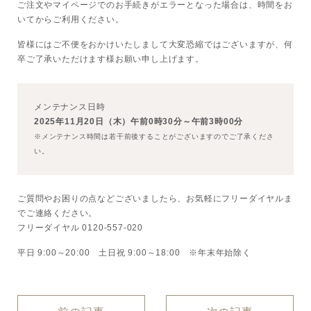
ご注文やマイページでのお手続きがエラーとなった場合は、時間をお
いてからご利用ください。
ボディケア
皆様にはご不便をおかけいたしまして大変恐縮ではございますが、
何
美容液
卒ご了承いただけます様お願い申し上げます。
化粧下地
メンテナンス日時
2025年11月20日（木）午前0時30分～午前3時00分
サービス
SERVICE
※メンテナンス時間は若干前後することがございますのでご了承くださ
い。
定期便サービスのご案内
ご質問やお困りの点などございましたら、お気軽にフリーダイヤルま
会員ステージ・ポイントプログラム
でご連絡ください。
フリーダイヤル 0120-557-020
よくあるお問い合せ
平日 9:00～20:00 土日祝 9:00～18:00 ※年末年始除く
ギフトラッピングサービス