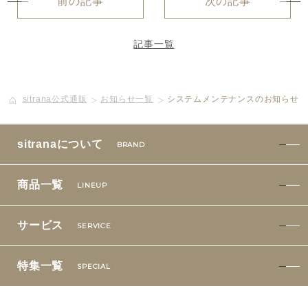
前の記事
次の記事
特集一覧
SPECIAL
記事一覧
はじめての方へ
ご使用方法・ステップ
sitrana公式通販
お知らせ一覧
システムメンテナンスのお知らせ（2
ベストコスメ受賞履歴
sitranaについて
BRAND
あしたの美肌 | 美容情報を発信・キレイをサポートするWe
商品一覧
LINEUP
bメディア
サービス
SERVICE
特集一覧
SPECIAL