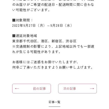
のお届けがご希望の配送日・配送時間に間に合わな
クレイスパ
い可能性がございます。
クイックカラー
■対象期間：
2022年9月27日（月）～9月28日（水）
クレイスパ
カラートリートメント
■遅延対象地域
東京都千代田区、港区、新宿区、渋谷区
クレイスパ
※交通規制の影響により、上記地域以外でも一部遅
カラーケアシャンプー
れが生じる可能性があります。
クレイスパ カラーキープ
お客様にはご迷惑をお掛けいたしますが、
＆ダメージケアマスク
何卒ご了承いただきますようお願い申し上げます。
クレイスパ
リペアカラーオイル
前の記事
次の記事
クレイスパ
ヘアカラーマスカラ
記事一覧