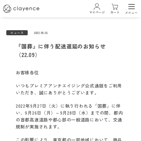
マイページ
カート
メニュー
ログイン・新規会員登録
ニュース
2022.09.26
『国葬』に伴う配送遅延のお知らせ
ブランド
（22.09）
クレイエンスについて
お客様各位
いつもプレミアアンチエイジング公式通販をご利用
ベストコスメ受賞履歴
いただき、誠にありがとうございます。
2022年9月27日（火）に執り行われる「国葬」に伴
商品一覧
い、9月26日（月）～9月28日（水）までの間、都内
の首都高速道路や都心部の一般道路において、交通
規制が実施されます。
カラーケアシリーズ
この影響により、東京都の一部地域において、商品