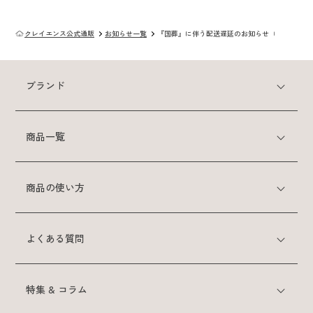
スカルプケアシリーズ
クレイエンス公式通販
お知らせ一覧
『国葬』に伴う配送遅延のお知らせ（22.09）
クレイスパ
薬用育毛剤ヘアグロウ
ブランド
クレイスパ 薬用スカルプシャンプー
ボリュームケア
商品一覧
クレイスパ 薬用リペアトリートメント
ボリュームケア
商品の使い方
商品の使い方
よくある質問
よくある質問
特集 & コラム