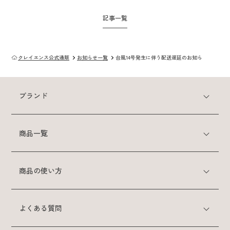
記事一覧
スカルプケアシリーズ
クレイスパ
クレイエンス公式通販
お知らせ一覧
台風14号発生に伴う配送遅延のお知らせ（22.09.2
薬用育毛剤ヘアグロウ
クレイスパ 薬用スカルプシャンプー
ブランド
ボリュームケア
クレイスパ 薬用リペアトリートメント
商品一覧
ボリュームケア
商品の使い方
商品の使い方
よくある質問
よくある質問