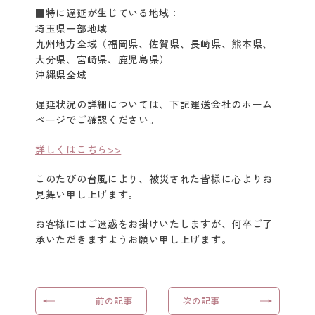
■特に遅延が生じている地域：
クレイスパ
埼玉県一部地域
クイックカラー
九州地方全域（福岡県、佐賀県、長崎県、熊本県、
大分県、宮崎県、鹿児島県）
クレイスパ
沖縄県全域
カラートリートメント
遅延状況の詳細については、下記運送会社のホーム
ページでご確認ください。
クレイスパ
カラーケアシャンプー
詳しくはこちら>>
クレイスパ カラーキープ
このたびの台風により、被災された皆様に心よりお
＆ダメージケアマスク
見舞い申し上げます。
お客様にはご迷惑をお掛けいたしますが、何卒ご了
クレイスパ
リペアカラーオイル
承いただきますようお願い申し上げます。
クレイスパ
ヘアカラーマスカラ
前の記事
次の記事