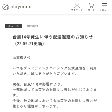
マイページ
カート
メニュー
ログイン・新規会員登録
ニュース
2022.09.20
台風14号発生に伴う配送遅延のお知らせ
ブランド
（22.09.21更新）
クレイエンスについて
お客様各位
いつもプレミアアンチエイジング公式通販をご利用
ベストコスメ受賞履歴
いただき、誠にありがとうございます。
現在、台風14号の影響により、
商品一覧
一部地域にてお荷物のお届けに遅れが生じておりま
す。
今後、他の地域においてもお荷物のお届けに遅れが
カラーケアシリーズ
生じる可能性がございます。