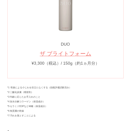
DUO
ザ ブライトフォーム
¥3,300（税込）/ 150g（約1ヵ月分）
*1 乾燥による小じわを目立たなくする（効能評価試験済み）
*2 二酸化炭素（噴射剤）
*3 年齢に応じたお手入れのこと
*4 加水分解コラーゲン（保湿成分）
*5 セラミドEOPなど46種（保湿成分）
*6 角質層の乾燥
*7 汚れを落とすことによる