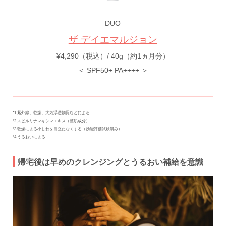
DUO
ザ デイエマルジョン
¥4,290（税込）/ 40g（約1ヵ月分）
＜ SPF50+ PA++++ ＞
*1 紫外線、乾燥、大気浮遊物質などによる
*2 スピルリナマキシマエキス（整肌成分）
*3 乾燥による小じわを目立たなくする（効能評価試験済み）
*4 うるおいによる
帰宅後は早めのクレンジングとうるおい補給を意識