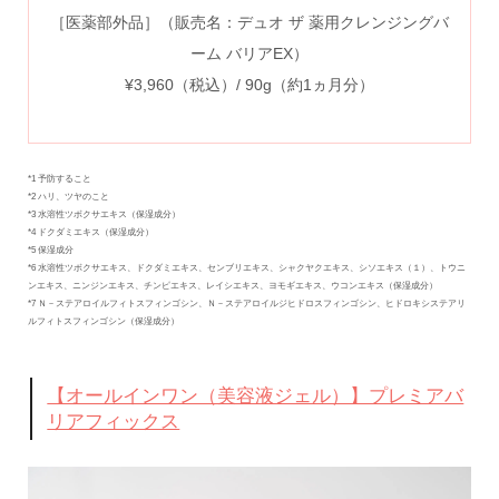
［医薬部外品］（販売名：デュオ ザ 薬用クレンジングバ
ーム バリアEX）
¥3,960（税込）/ 90g（約1ヵ月分）
*1 予防すること
*2 ハリ、ツヤのこと
*3 水溶性ツボクサエキス（保湿成分）
*4 ドクダミエキス（保湿成分）
*5 保湿成分
*6 水溶性ツボクサエキス、ドクダミエキス、センブリエキス、シャクヤクエキス、シソエキス（１）、トウニ
ンエキス、ニンジンエキス、チンピエキス、レイシエキス、ヨモギエキス、ウコンエキス（保湿成分）
*7 Ｎ－ステアロイルフィトスフィンゴシン、Ｎ－ステアロイルジヒドロスフィンゴシン、ヒドロキシステアリ
ルフィトスフィンゴシン（保湿成分）
【オールインワン（美容液ジェル）】プレミアバ
リアフィックス