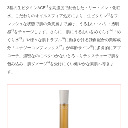
*2
3種の生ビタミンACE
を高濃度で配合したトリートメント化粧
*2
水。こだわりのオイルスフィア処方により、生ビタミン
をフ
レッシュな状態で肌の角質層まで届け、うるおい・ハリ・透明
*3
*4
感
をチャージします。さらに、肌にうるおいをめぐらす
「め
*5
*6
ぐり水
」や様々な肌トラブル
に働きかける独自配合の美容成
*7
*8
分「エナジーコンプレックス
」が年齢サイン
に多角的にアプ
ローチ。濃密なのにベタつかないとろ～りテクスチャーで肌を
*6
包み込み、肌ダメージ
を受けにくい健やかな素肌へ導きま
す。