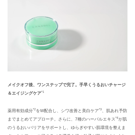
メイクオフ後、ワンステップで完了。手早くうるおいチャージ
*1
＆エイジングケア
*2
*3
薬用有効成分
をW配合し、シワ改善と美白ケア
、肌あれ予防
*4
までまとめてアプローチ。さらに、7種のハーバルエキス
が肌
のうるおいバリアをサポートし、ゆらぎやすい肌環境を整えま