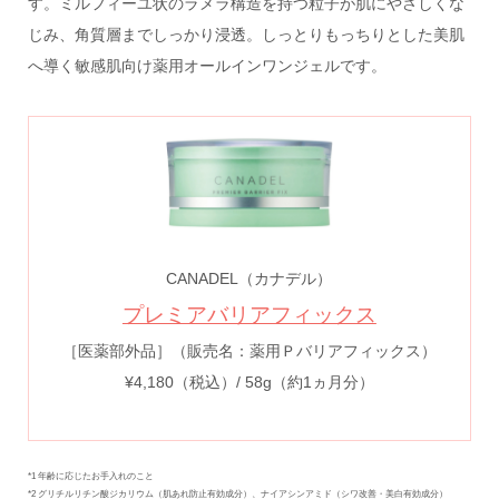
す。ミルフィーユ状のラメラ構造を持つ粒子が肌にやさしくな
じみ、角質層までしっかり浸透。しっとりもっちりとした美肌
へ導く敏感肌向け薬用オールインワンジェルです。
CANADEL（カナデル）
プレミアバリアフィックス
［医薬部外品］（販売名：薬用Ｐバリアフィックス）
¥4,180（税込）/ 58g（約1ヵ月分）
*1 年齢に応じたお手入れのこと
*2 グリチルリチン酸ジカリウム（肌あれ防止有効成分）、ナイアシンアミド（シワ改善・美白有効成分）