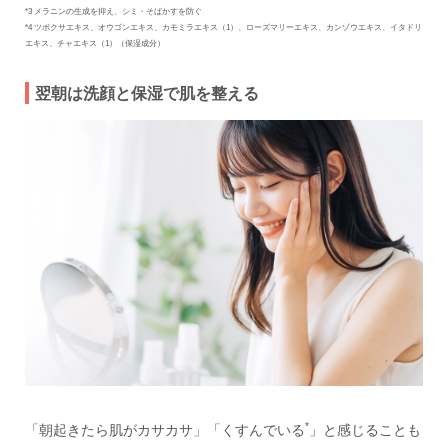
*3 メラニンの生成を抑え、シミ・そばかすを防ぐ
*4 ツボクサエキス、オウゴンエキス、カモミラエキス（1）、ローズマリーエキス、カンゾウエキス、イタドリ
エキス、チャエキス（1）（保湿成分）
翌朝は洗顔と保湿で肌を整える
*
「朝起きたら肌がカサカサ」「くすんでいる
」と感じることも