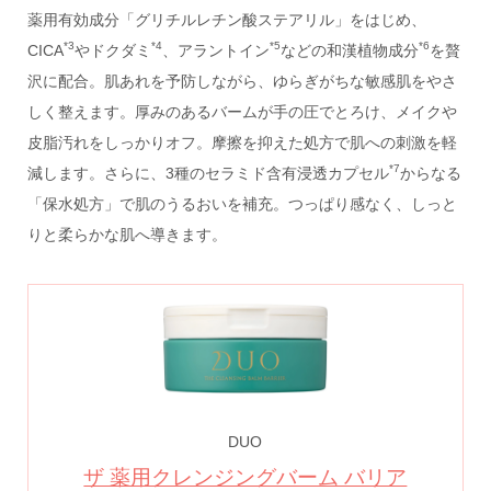
薬用有効成分「グリチルレチン酸ステアリル」をはじめ、
*3
*4
*5
*6
CICA
やドクダミ
、アラントイン
などの和漢植物成分
を贅
沢に配合。肌あれを予防しながら、ゆらぎがちな敏感肌をやさ
しく整えます。厚みのあるバームが手の圧でとろけ、メイクや
皮脂汚れをしっかりオフ。摩擦を抑えた処方で肌への刺激を軽
*7
減します。さらに、3種のセラミド含有浸透カプセル
からなる
「保水処方」で肌のうるおいを補充。つっぱり感なく、しっと
りと柔らかな肌へ導きます。
DUO
ザ 薬用クレンジングバーム バリア