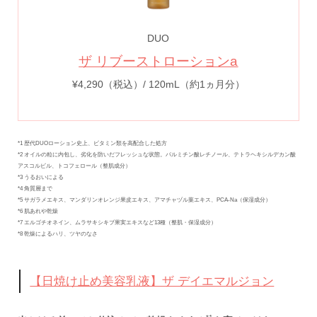
DUO
ザ リブーストローションa
¥4,290（税込）/ 120mL（約1ヵ月分）
*1 歴代DUOローション史上、ビタミン類を高配合した処方
*2 オイルの粒に内包し、劣化を防いだフレッシュな状態。パルミチン酸レチノール、テトラヘキシルデカン酸
アスコルビル、トコフェロール（整肌成分）
*3 うるおいによる
*4 角質層まで
*5 サガラメエキス、マンダリンオレンジ果皮エキス、アマチャヅル葉エキス、PCA-Na（保湿成分）
*6 肌あれや乾燥
*7 エルゴチオネイン、ムラサキシキブ果実エキスなど13種（整肌・保湿成分）
*8 乾燥によるハリ、ツヤのなさ
【日焼け止め美容乳液】ザ デイエマルジョン