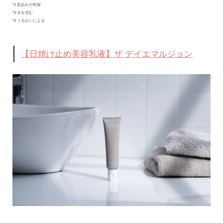
*2 肌あれや乾燥
*3 水を含む
*4 うるおいによる
【日焼け止め美容乳液】ザ デイエマルジョン