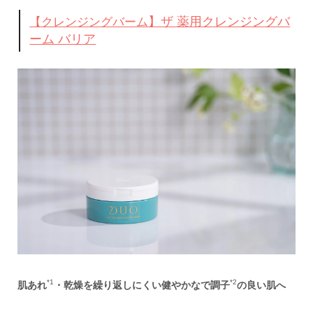
】ザ 薬用クレンジングバ
【クレンジングバーム
ーム バリア
*1
*2
肌あれ
・乾燥を
繰り返
しにくい
健やかな
で調子
の良い
肌へ