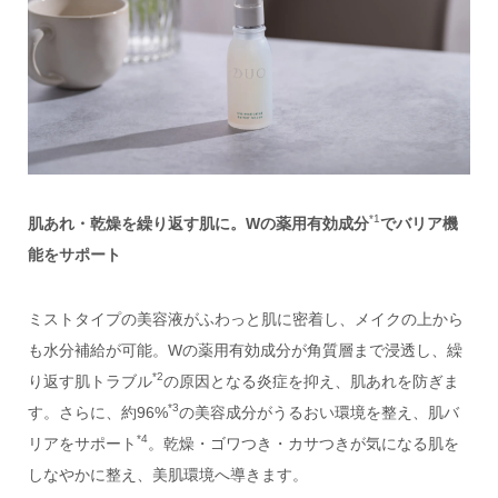
*1
肌あれ・乾燥を繰り返す
肌に。Wの薬用有効成分
でバリア機
能をサポート
ミストタイプの美容液がふわっと肌に密着し、メイクの上から
も水分補給が可能。Wの薬用有効成分が角質層まで浸透し、繰
*2
り返す肌トラブル
の原因となる炎症を抑え、肌あれを防ぎま
*3
す。さらに、約96%
の美容成分がうるおい環境を整え、肌バ
*4
リアをサポート
。乾燥・ゴワつき・カサつきが気になる肌を
しなやかに整え、美肌環境へ導きます。