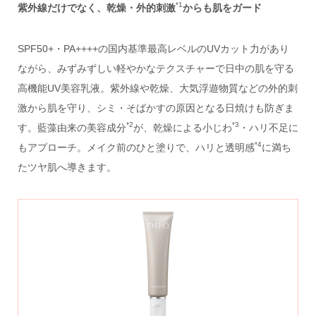
*1
紫外線だけでなく、乾燥・外的刺激
からも肌をガード
SPF50+・PA++++の国内基準最高レベルのUVカット力があり
ながら、みずみずしい軽やかなテクスチャーで日中の肌を守る
高機能UV美容乳液。紫外線や乾燥、大気浮遊物質などの外的刺
激から肌を守り、シミ・そばかすの原因となる日焼けも防ぎま
*2
*3
す。藍藻由来の美容成分
が、乾燥による小じわ
・ハリ不足に
*4
もアプローチ。メイク前のひと塗りで、ハリと透明感
に満ち
たツヤ肌へ導きます。