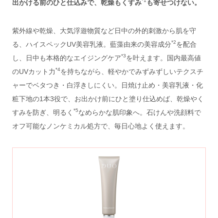
*1
出かける前のひと仕込みで、乾燥もくすみ
も寄せつけない。
紫外線や乾燥、大気浮遊物質など日中の外的刺激から肌を守
*2
る、ハイスペックUV美容乳液。藍藻由来の美容成分
を配合
*3
し、日中も本格的なエイジングケア
を叶えます。国内最高値
*4
のUVカット力
を持ちながら、軽やかでみずみずしいテクスチ
ャーでベタつき・白浮きしにくい。日焼け止め・美容乳液・化
粧下地の1本3役で、お出かけ前にひと塗り仕込めば、乾燥やく
*5
すみを防ぎ、明るく
なめらかな肌印象へ。石けんや洗顔料で
オフ可能なノンケミカル処方で、毎日心地よく使えます。