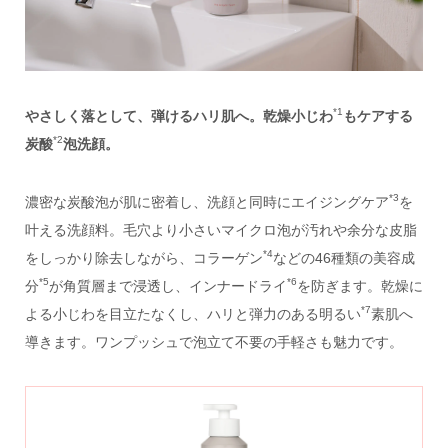
*1
やさしく落として、弾けるハリ肌へ。乾燥小じわ
もケアする
*2
炭酸
泡洗顔。
*3
濃密な炭酸泡が肌に密着し、洗顔と同時にエイジングケア
を
叶える洗顔料。毛穴より小さいマイクロ泡が汚れや余分な皮脂
*4
をしっかり除去しながら、コラーゲン
などの46種類の美容成
*5
*6
分
が角質層まで浸透し、インナードライ
を防ぎます。乾燥に
*7
よる小じわを目立たなくし、ハリと弾力のある明るい
素肌へ
導きます。ワンプッシュで泡立て不要の手軽さも魅力です。