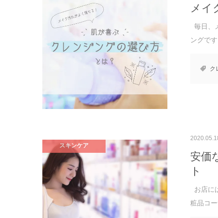
メイ
毎日、メ
ングです。
ク
2020.05.1
スキンケア
安価
ト
お店には
粧品コーナ