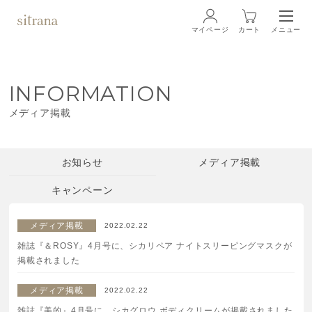
マイページ
カート
メニュー
ログイン
INFORMATION
ブランド
BRAND
メディア掲載
商品一覧
LINEUP
お知らせ
メディア掲載
クリーム
キャンペーン
ローション
メディア掲載
2022.02.22
雑誌『＆ROSY』4月号に、シカリペア ナイトスリーピングマスクが
クレンジング・洗顔料
掲載されました
メディア掲載
2022.02.22
マスク・スペシャルケア
雑誌『美的』4月号に、シカグロウ ボディクリームが掲載されました