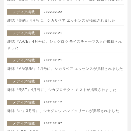
ボディケア
メディア掲載
2022.02.22
雑誌『美的』4月号に、シカリペア エッセンスが掲載されました
美容液
メディア掲載
2022.02.21
化粧下地
雑誌『VoCE』4月号に、シカグロウ モイスチャ―マスクが掲載され
ました
サービス
SERVICE
メディア掲載
2022.02.21
雑誌『MAQUIA』4月号に、シカリペア エッセンスが掲載されました
定期便サービスのご案内
メディア掲載
2022.02.17
会員ステージ・ポイントプログラム
雑誌『美ST』4月号に、シカプロテクト ミストが掲載されました
メディア掲載
2022.02.12
よくあるお問い合せ
雑誌『ar』3月号に、シカグロウ ハンドクリームが掲載されました
ギフトラッピングサービス
メディア掲載
2022.02.07