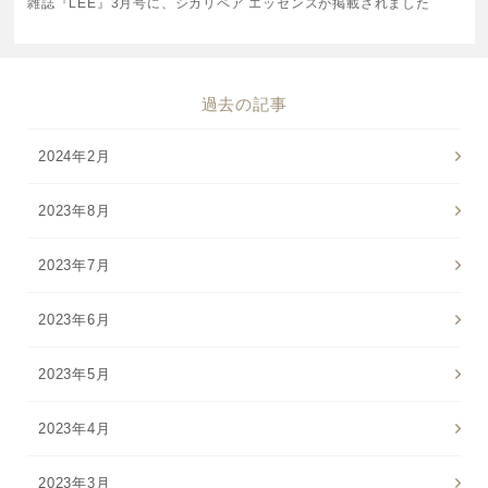
雑誌『LEE』3月号に、シカリペア エッセンスが掲載されました
特集一覧
SPECIAL
はじめての方へ
過去の記事
ご使用方法・ステップ
2024年2月
ベストコスメ受賞履歴
2023年8月
2023年7月
あしたの美肌 | 美容情報を発信・キレイをサポートするWe
bメディア
2023年6月
2023年5月
2023年4月
2023年3月