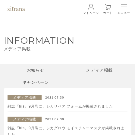
マイページ
カート
メニュー
ログイン
INFORMATION
ブランド
BRAND
メディア掲載
商品一覧
LINEUP
お知らせ
メディア掲載
クリーム
キャンペーン
ローション
メディア掲載
2021.07.30
雑誌『bis』9月号に、シカリペア フォームが掲載されました
クレンジング・洗顔料
メディア掲載
2021.07.30
マスク・スペシャルケア
雑誌『bis』9月号に、シカグロウ モイスチャーマスクが掲載されま
した