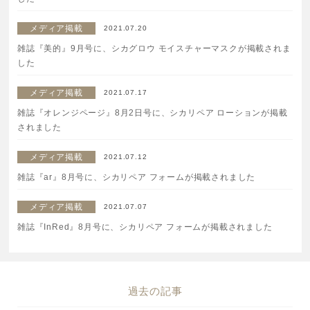
ボディケア
メディア掲載
2021.07.20
雑誌『美的』9月号に、シカグロウ モイスチャーマスクが掲載されま
美容液
した
メディア掲載
2021.07.17
化粧下地
雑誌『オレンジページ』8月2日号に、シカリペア ローションが掲載
されました
サービス
SERVICE
メディア掲載
2021.07.12
定期便サービスのご案内
雑誌『ar』8月号に、シカリペア フォームが掲載されました
メディア掲載
2021.07.07
会員ステージ・ポイントプログラム
雑誌『InRed』8月号に、シカリペア フォームが掲載されました
よくあるお問い合せ
ギフトラッピングサービス
過去の記事