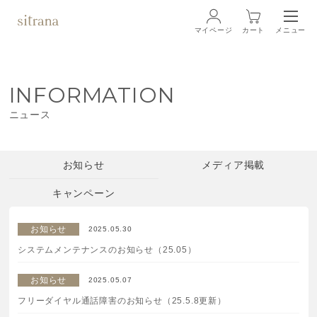
マイページ
カート
メニュー
ログイン
INFORMATION
ブランド
BRAND
ニュース
商品一覧
LINEUP
お知らせ
メディア掲載
クリーム
キャンペーン
ローション
お知らせ
2025.05.30
システムメンテナンスのお知らせ（25.05）
クレンジング・洗顔料
お知らせ
2025.05.07
マスク・スペシャルケア
フリーダイヤル通話障害のお知らせ（25.5.8更新）