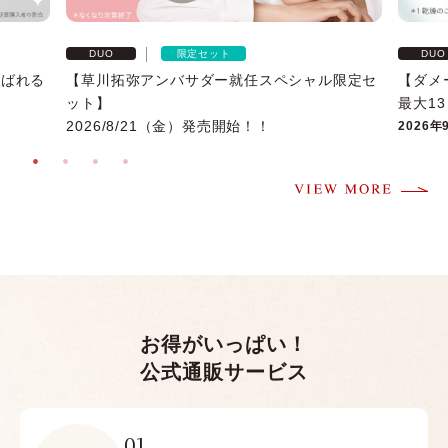
限定セット
DUO
DUO
選ばれる
【草川拓弥アンバサダー就任スペシャル限定セ
【ダメ
ット】
最大1
2026/8/21（金）発売開始！！
2026年
お得がいっぱい！
公式通販サービス
01