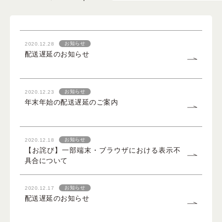
よくある質問
お知らせ
2020.12.28
配送遅延のお知らせ
スペシャルコンテンツ
クレンジングバームの魅力
お知らせ
2020.12.23
年末年始の配送遅延のご案内
お知らせ
2020.12.18
【お詫び】一部端末・ブラウザにおける表示不
具合について
あしたの美肌 |
お知らせ
2020.12.17
美容情報を発信・キレイをサポートするWebメディア
配送遅延のお知らせ