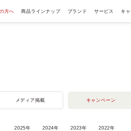
の方へ
商品ラインナップ
ブランド
サービス
キャ
テージ・ポイントプログラム
肌悩みから探す
お手入れステップ
ショッピングガイド
商
トリー
ベストコスメ受賞履歴
クレンジングバー
クレンジ
ングバー
洗顔料・石鹸
化
ム
メディア掲載
キャンペーン
2025年
2024年
2023年
2022年