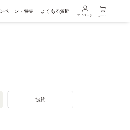
ンペーン・特集
よくある質問
マイページ
カート
品の使い方
ギフトラッピングサービス
メンズブランド｜
ムの魅力
DUO MEN
粧水・乳液
美容液
協賛