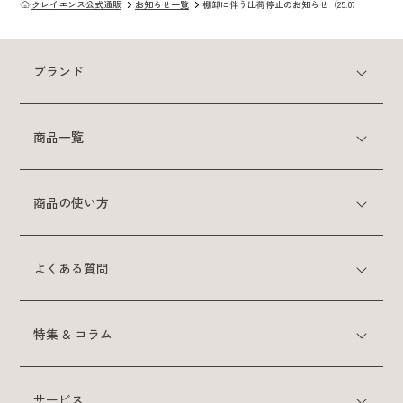
クレイエンス公式通販
お知らせ一覧
棚卸に伴う出荷停止のお知らせ（25.07）
スカルプケアシリーズ
ブランド
クレイスパ
薬用育毛剤ヘアグロウ
商品一覧
クレイスパ 薬用スカルプシャンプー
ボリュームケア
商品の使い方
クレイスパ 薬用リペアトリートメント
ボリュームケア
よくある質問
商品の使い方
特集 & コラム
よくある質問
サービス