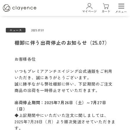
マイページ
カート
メニュー
ログイン・新規会員登録
ニュース
2025.07.01
棚卸に伴う出荷停止のお知らせ（25.07）
ブランド
お客様各位
クレイエンスについて
いつもプレミアアンチエイジング公式通販をご利用
いただき、誠にありがとうございます。
ベストコスメ受賞履歴
誠に勝手ながら弊社棚卸に伴い、下記期間のご注文
商品の出荷を一時停止させていただきます。
商品一覧
出荷停止期間：2025年7月26日（土）～7月27日
（日）
◆上記期間中にいただいた注文に関しましては、
カラーケアシリーズ
2025年7月28日（月）より順次発送させていただきま
す。