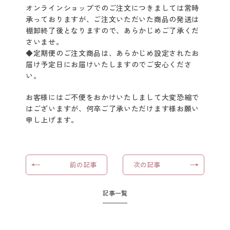
オンラインショップでのご注文につきましては常時
クレイスパ
承っておりますが、ご注文いただいた商品の発送は
クイックカラー
棚卸終了後となりますので、あらかじめご了承くだ
さいませ。
◆定期便のご注文商品は、あらかじめ設定されたお
クレイスパ
届け予定日にお届けいたしますのでご安心くださ
カラートリートメント
い。
クレイスパ
お客様にはご不便をおかけいたしまして大変恐縮で
カラーケアシャンプー
はございますが、何卒ご了承いただけます様お願い
申し上げます。
クレイスパ カラーキープ
＆ダメージケアマスク
クレイスパ
前の記事
次の記事
リペアカラーオイル
記事一覧
クレイスパ
ヘアカラーマスカラ