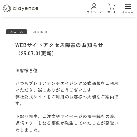
マイページ
カート
メニュー
ログイン・新規会員登録
ニュース
2025.06.30
WEBサイトアクセス障害のお知らせ
ブランド
（25.07.01更新）
クレイエンスについて
お客様各位
いつもプレミアアンチエイジング公式通販をご利用
ベストコスメ受賞履歴
いただき、誠にありがとうございます。
弊社公式サイトをご利用のお客様へ大切なご案内で
す。
商品一覧
下記期間中、ご注文やマイページのお手続きの際、
通信エラーとなる事象が発生していたことが発覚い
カラーケアシリーズ
たしました。