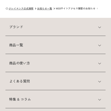
クレイエンス公式通販
お知らせ一覧
WEBサイトアクセス障害のお知らせ（25.07.01更新
特集 & コラム
ブランド
サービス
商品一覧
あしたの美肌 | 美容情報を発信・キレイをサポートするWebメデ
ィア
商品の使い方
よくある質問
特集 & コラム