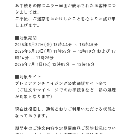
お手続きの際にエラー画面が表示されたお客様につ
クレイスパ
きましては、
クイックカラー
ご不便、ご迷惑をおかけしたことを心よりお詫び申
し上げます。
クレイスパ
カラートリートメント
■対象期間
2025年6月27日(金) 18時44分 ～ 18時46分
2025年6月30日(月) 11時59分 ～ 12時10分 および 17
クレイスパ
時24分 ～ 17時26分
カラーケアシャンプー
2025年7月 1日(火) 12時08分 ～ 12時15分
クレイスパ カラーキープ
■対象サイト
＆ダメージケアマスク
プレミアアンチエイジング公式通販サイト全て
（ご注文やマイページでのお手続きなど一部の処理
クレイスパ
が対象となります）
リペアカラーオイル
現在は復旧し、通常どおりご利用いただける状態と
なっております。
クレイスパ
ヘアカラーマスカラ
期間中のご注文内容や定期便商品ご契約状況につい