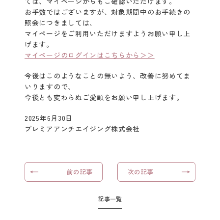
ては、マイページからもご確認いただけます。
お手数ではございますが、対象期間中のお手続きの
スカルプケアシリーズ
照会につきましては、
マイページをご利用いただけますようお願い申し上
げます。
クレイスパ
マイページのログインはこちらから＞＞
薬用育毛剤ヘアグロウ
今後はこのようなことの無いよう、改善に努めてま
クレイスパ 薬用スカルプシャンプー
いりますので、
ボリュームケア
今後とも変わらぬご愛顧をお願い申し上げます。
2025年6月30日
クレイスパ 薬用リペアトリートメント
ボリュームケア
プレミアアンチエイジング株式会社
商品の使い方
前の記事
次の記事
記事一覧
よくある質問