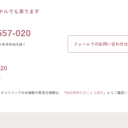
ヤルでも承ります
557-020
フォームでの
お問い合わせは
0 ※年末年始を除く
020
休
ンチエイジング公式通販の販売元情報は、
「
特定商取引法による表記
」からご確認い