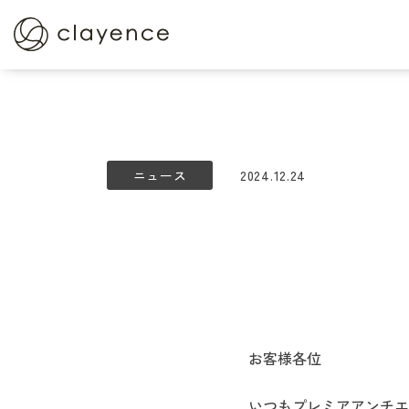
定期便サービス
ショッピ
クレイスパ
クイックカラー
ニュース
2024.12.24
クレイスパ カラーキープ
＆ダメージケアマスク
クレイスパ
薬用育毛剤ヘアグロウ
お客様各位
いつもプレミアアンチエ