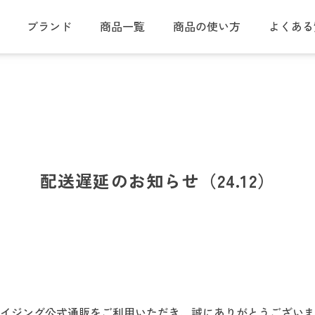
ブランド
商品一覧
商品の使い方
よくある
ングガイド
会員ステージ・ポイントプログラム
クレイスパ
カラートリートメント
クレイスパ
リペアカラーオイル
配送遅延のお知らせ（24.12）
クレイスパ 薬用スカルプシャンプー
ボリュームケア
イジング公式通販をご利用いただき、誠にありがとうございま