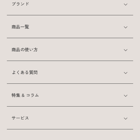
ブランド
スカルプケアシリーズ
商品一覧
クレイスパ
薬用育毛剤ヘアグロウ
商品の使い方
クレイスパ 薬用スカルプシャンプー
ボリュームケア
よくある質問
クレイスパ 薬用リペアトリートメント
ボリュームケア
特集 & コラム
商品の使い方
サービス
よくある質問