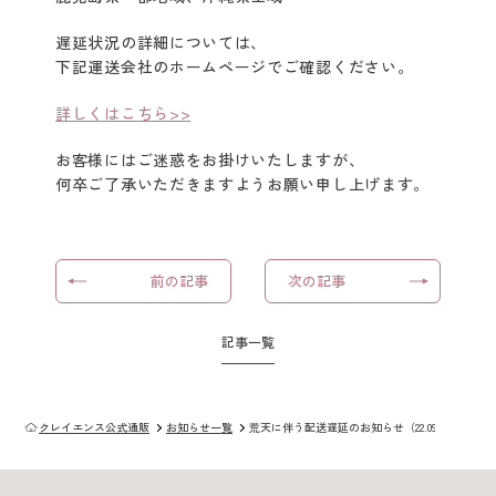
クレイスパ
遅延状況の詳細については、
クイックカラー
下記運送会社のホームページでご確認ください。
詳しくはこちら>>
クレイスパ
カラートリートメント
お客様にはご迷惑をお掛けいたしますが、
何卒ご了承いただきますようお願い申し上げます。
クレイスパ
カラーケアシャンプー
クレイスパ カラーキープ
前の記事
次の記事
＆ダメージケアマスク
記事一覧
クレイスパ
リペアカラーオイル
クレイエンス公式通販
お知らせ一覧
荒天に伴う配送遅延のお知らせ（22.09.08更新）
クレイスパ
ヘアカラーマスカラ