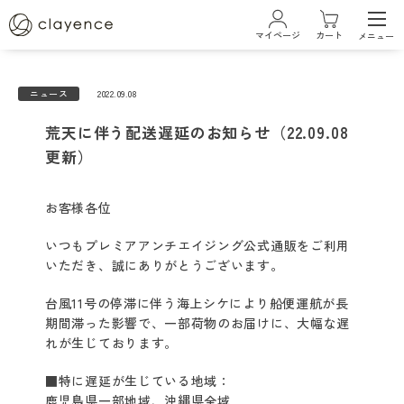
マイページ
カート
メニュー
ログイン・新規会員登録
ニュース
2022.09.08
荒天に伴う配送遅延のお知らせ（22.09.08
ブランド
更新）
クレイエンスについて
お客様各位
いつもプレミアアンチエイジング公式通販をご利用
ベストコスメ受賞履歴
いただき、誠にありがとうございます。
台風11号の停滞に伴う海上シケにより船便運航が長
商品一覧
期間滞った影響で、一部荷物のお届けに、大幅な遅
れが生じております。
カラーケアシリーズ
■特に遅延が生じている地域：
鹿児島県一部地域、沖縄県全域