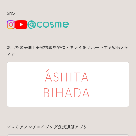
スカルプケアシリーズ
SNS
クレイスパ
薬用育毛剤ヘアグロウ
あしたの美肌 | 美容情報を発信・キレイをサポートするWebメデ
クレイスパ 薬用スカルプシャンプー
ィア
ボリュームケア
クレイスパ 薬用リペアトリートメント
ボリュームケア
商品の使い方
よくある質問
プレミアアンチエイジング公式通販アプリ