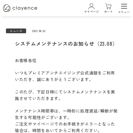
マイページ
カート
メニュー
ログイン・新規会員登録
ニュース
2023.08.02
システムメンテナンスのお知らせ（23.08）
ブランド
お客様各位
クレイエンスについて
いつもプレミアアンチエイジング公式通販をご利用
いただき、誠にありがとうございます。
ベストコスメ受賞履歴
このたび、下記日時にてシステムメンテナンスを実
施させていただきます。
商品一覧
メンテナンス時間帯は、一時的に処理遅延/瞬断が発
生する可能性がございます。
カラーケアシリーズ
ご注文やマイページでのお手続きがエラーとなった
場合は、時間をおいてからご利用ください。