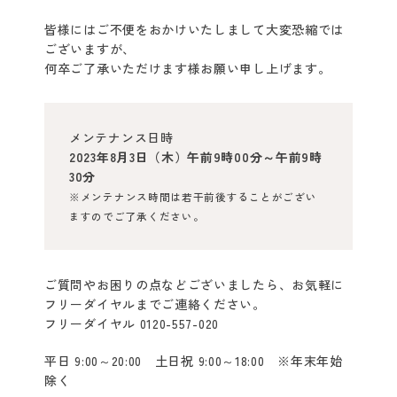
クレイスパ
皆様にはご不便をおかけいたしまして大変恐縮では
クイックカラー
ございますが、
何卒ご了承いただけます様お願い申し上げます。
クレイスパ
カラートリートメント
メンテナンス日時
クレイスパ
2023年8月3日（木）午前9時00分～午前9時
カラーケアシャンプー
30分
※メンテナンス時間は若干前後することがござい
ますのでご了承ください。
クレイスパ カラーキープ
＆ダメージケアマスク
クレイスパ
ご質問やお困りの点などございましたら、お気軽に
リペアカラーオイル
フリーダイヤルまでご連絡ください。
フリーダイヤル 0120-557-020
クレイスパ
平日 9:00～20:00 土日祝 9:00～18:00 ※年末年始
ヘアカラーマスカラ
除く