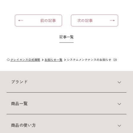
スカルプケアシリーズ
前の記事
次の記事
クレイスパ
薬用育毛剤ヘアグロウ
記事一覧
クレイスパ 薬用スカルプシャンプー
ボリュームケア
クレイエンス公式通販
お知らせ一覧
システムメンテナンスのお知らせ（23.08）
クレイスパ 薬用リペアトリートメント
ボリュームケア
ブランド
商品の使い方
商品一覧
よくある質問
商品の使い方