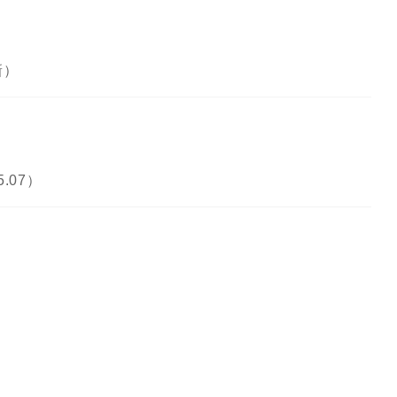
新）
.07）