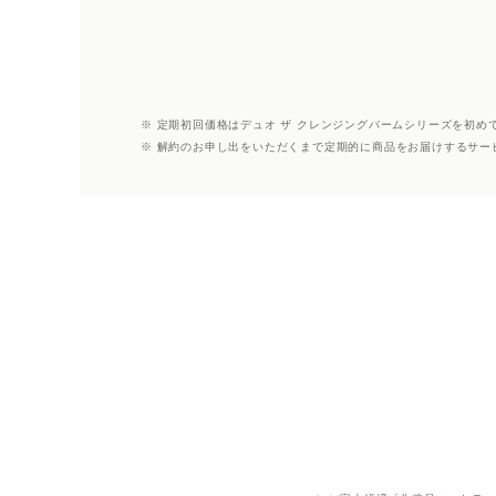
※ 定期初回価格はデュオ ザ クレンジングバームシリーズを初め
※ 解約のお申し出をいただくまで定期的に商品をお届けするサー