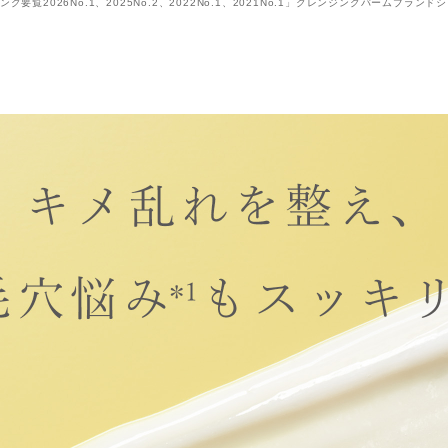
要覧2026No.1、2025No.2、2022No.1、2021No.1」クレンジングバームブラン