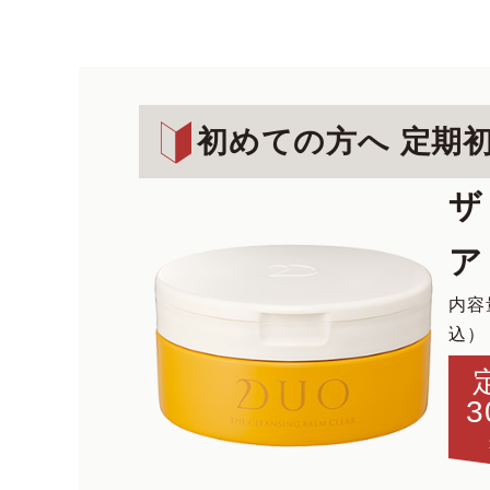
初めての方へ 定期
ザ
ア
内容
込）
3