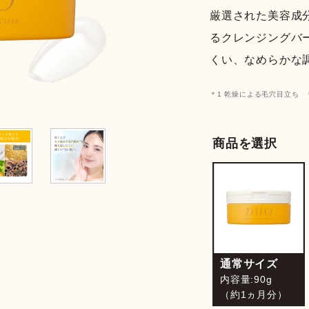
テム
厳選された美容成
るクレンジングバ
くい、なめらかな
＊1 乾燥による毛穴目立ち 
商品を選択
通常サイズ
内容量:90g
（約1ヵ月分）