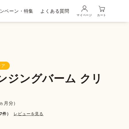
ンペーン・特集
よくある質問
マイページ
カート
品の使い方
ギフトラッピングサービス
メンズブランド｜
ムの魅力
DUO MEN
ケア
ンジングバーム クリ
粧水・乳液
美容液
1ヵ月分）
67件）
レビューを見る