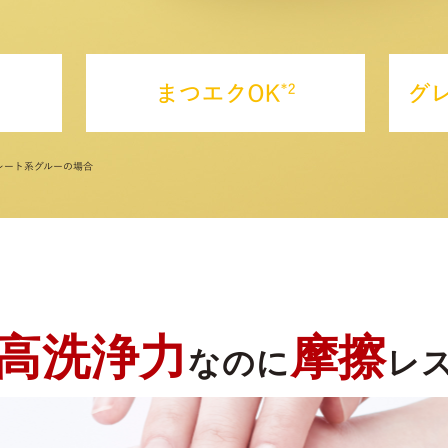
高洗浄力
摩擦
なのに
レ