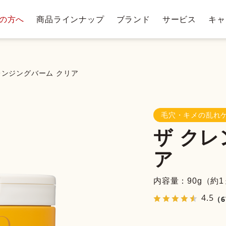
の方へ
商品ラインナップ
ブランド
サービス
キャ
テージ・ポイントプログラム
肌悩みから探す
お手入れステップ
ショッピングガイド
商
トリー
ベストコスメ受賞履歴
クレンジングバー
レンジングバーム クリア
毛穴・キメの乱れ
クレンジ
ザ クレ
ングバー
洗顔料・石鹸
化
ム
ア
内容量：90g（約
4.5
（