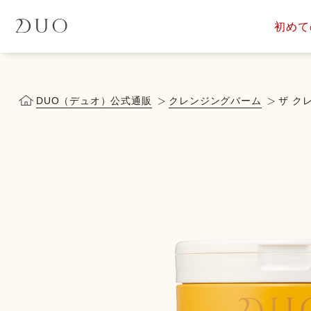
初めて
定期便サービス
商品一覧
会員ス
DUOについて
DUOヒス
DUO（デュオ）公式通販
クレンジングバーム
ザ ク
落とす美容液