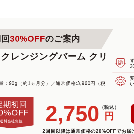
初回
30%OFF
のご案内
 クレンジングバーム クリ
2
量：90g（約1ヵ月分）
／
通常価格:3,960円（税
定期初回
2,750
（税込）
0%OFF
円
送料当社負担
2回目以降は通常価格の20%OFFでお届