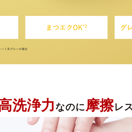
高洗浄力
摩擦
なのに
レ