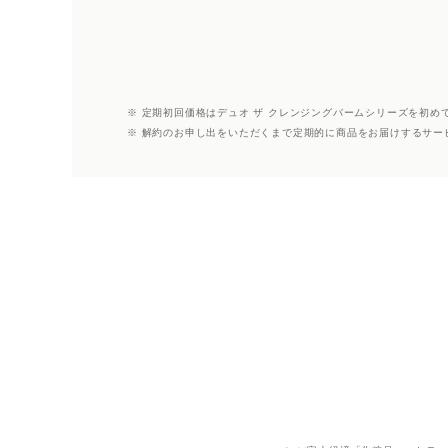
※ 定期初回価格はデュオ ザ クレンジングバームシリーズを初め
※ 解約のお申し出をいただくまで定期的に商品をお届けするサー