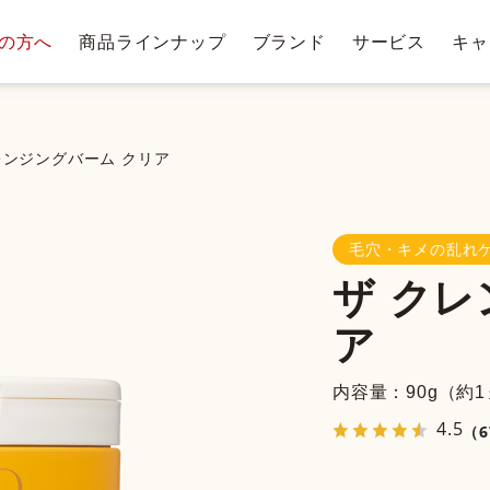
の方へ
商品ラインナップ
ブランド
サービス
キャ
テージ・ポイントプログラム
肌悩みから探す
お手入れステップ
ショッピングガイド
商
トリー
ベストコスメ受賞履歴
クレンジングバー
レンジングバーム クリア
毛穴・キメの乱れ
クレンジ
ザ クレ
ングバー
洗顔料・石鹸
化
ム
ア
内容量：90g（約
4.5
（