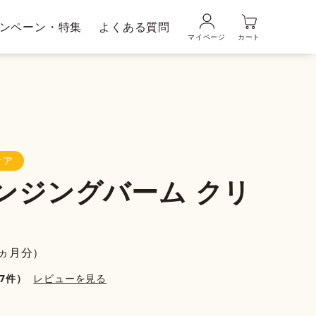
ンペーン・特集
よくある質問
マイページ
カート
品の使い方
ギフトラッピングサービス
メンズブランド｜
ムの魅力
DUO MEN
ケア
ンジングバーム クリ
粧水・乳液
美容液
1ヵ月分）
67件）
レビューを見る