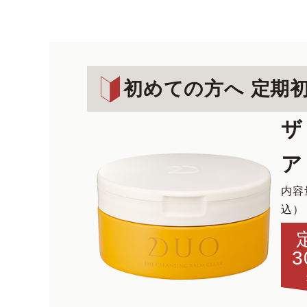
初めての方へ 定期
ザ
ア
内容
込）
3