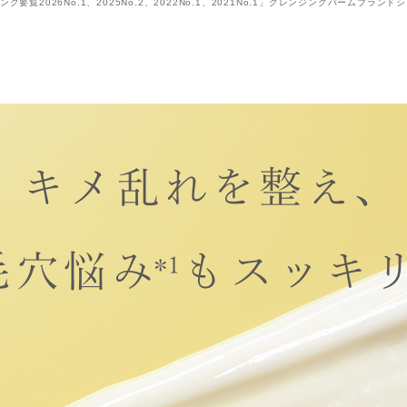
要覧2026No.1、2025No.2、2022No.1、2021No.1」クレンジングバームブラン