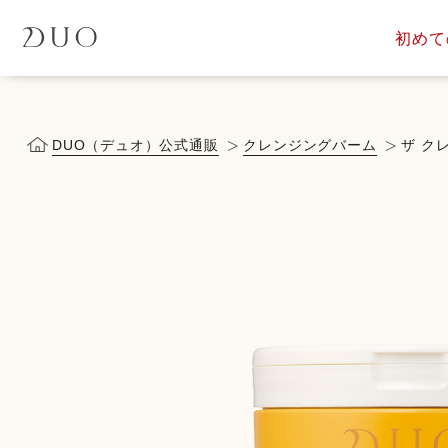
初めて
定期便サービス
商品一覧
会員ス
DUOについて
DUOヒス
DUO（デュオ）公式通販
クレンジングバーム
ザ ク
落とす美容液