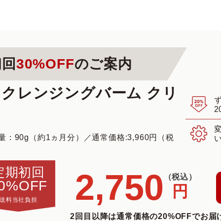
初回
30%OFF
のご案内
 クレンジングバーム クリ
2
量：90g（約1ヵ月分）
／
通常価格:3,960円（税
定期初回
2,750
（税込）
0%OFF
円
送料当社負担
2回目以降は通常価格の20%OFFでお届