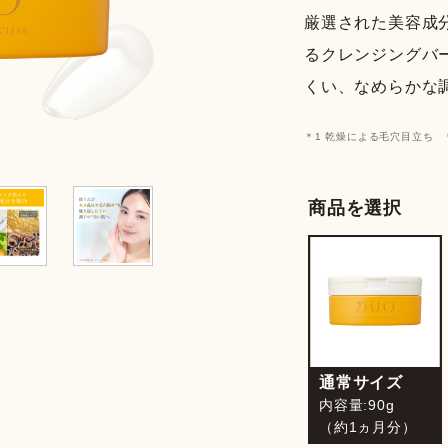
テム
厳選された美容成
るクレンジングバ
くい、なめらかな
＊1 乾燥による毛穴目立ち 
商品を選択
通常サイズ
内容量:90g
（約1ヵ月分）