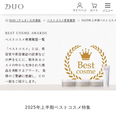
マイページ
カート
メニュー
ログイン・新規会員登録
DUO（デュオ）公式通販
ベストコスメ受賞履歴
2025年上半期ベストコス
ベストコスメ受賞履歴一覧
初めての方へ
「ベストコスメ」とは、美
容家や美容雑誌の読者など
商品ラインナップ
の声をもとに、
数多あるコ
スメの中から支持された商
品を表彰するアワード。
皆
様のご愛顧に感謝し、その
ブランド
一部をご紹介します。
サービス
2025年上半期ベストコスメ特集
キャンペーン・特集