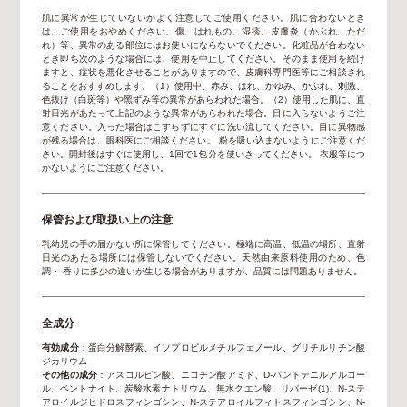
肌に異常が⽣じていないかよく注意してご使用ください。肌に合わないとき
は、ご使⽤をおやめください。傷、はれもの、湿疹、皮膚炎（かぶれ、ただ
れ）等、異常のある部位にはお使いにならないでください。化粧品が合わない
とき即ち次のような場合には、使用を中止してください。そのまま使⽤を続け
ますと、症状を悪化させることがありますので、⽪膚科専⾨医等にご相談され
ることをおすすめします。（1）使⽤中、⾚み、はれ、かゆみ、かぶれ、刺激、
⾊抜け（⽩斑等）や⿊ずみ等の異常があらわれた場合。（2）使⽤した肌に、直
射⽇光があたって上記のような異常があらわれた場合。目に入らないようご注
意ください。入った場合はこすらずにすぐに洗い流してください。目に異物感
が残る場合は、眼科医にご相談ください。 粉を吸い込まないようにご注意くだ
さい。開封後はすぐに使用し、1回で1包分を使いきってください。 衣服等につ
かないようにご注意ください。
保管および取扱い上の注意
乳幼児の⼿の届かない所に保管してください。極端に⾼温、低温の場所、直射
⽇光のあたる場所には保管しないでください。天然由来原料使⽤のため、⾊
調・ ⾹りに多少の違いが⽣じる場合がありますが、品質には問題ありません。
全成分
有効成分
：蛋白分解酵素、イソプロピルメチルフェノール、グリチルリチン酸
ジカリウム
その他の成分
：アスコルビン酸、ニコチン酸アミド、D-パントテニルアルコー
ル、ベントナイト、炭酸水素ナトリウム、無水クエン酸、リパーゼ(1)、N-ステ
アロイルジヒドロスフィンゴシン、N-ステアロイルフィトスフィンゴシン、N-