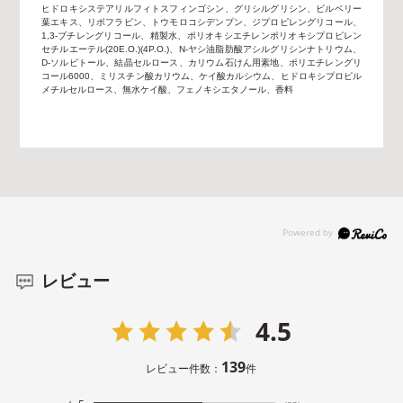
ヒドロキシステアリルフィトスフィンゴシン、グリシルグリシン、ビルベリー
葉エキス、リボフラビン、トウモロコシデンプン、ジプロピレングリコール、
1,3-ブチレングリコール、精製水、ポリオキシエチレンポリオキシプロピレン
セチルエーテル(20E.O.)(4P.O.)、N-ヤシ油脂肪酸アシルグリシンナトリウム、
D-ソルビトール、結晶セルロース、カリウム石けん用素地、ポリエチレングリ
コール6000、ミリスチン酸カリウム、ケイ酸カルシウム、ヒドロキシプロピル
メチルセルロース、無水ケイ酸、フェノキシエタノール、香料
レビュー
4.5
139
レビュー件数：
件