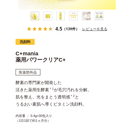
4.5
（139件）
レビューを見る
洗顔料
C+mania
薬用パワークリアC+
医薬部外品
酵素の専門家が開発した
＊1
活きた薬用生酵素
が毛穴汚れを分解。
＊2
肌を整え、光をまとう透明感
と
うるおい素肌へ導くビタミン洗顔料。
内容量 ： 0.4g×30包入り​
（1日1回で約1ヵ月分）​