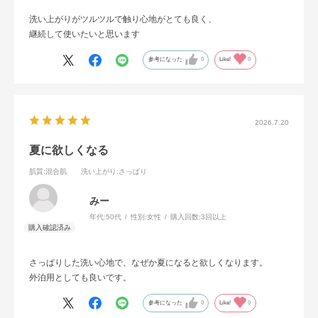
洗い上がりがツルツルで触り心地がとても良く、
継続して使いたいと思います
参考になった
0
Like!
0
2026.7.20
夏に欲しくなる
肌質
:混合肌
洗い上がり
:さっぱり
みー
年代:
50代
性別:
女性
購入回数:
3回以上
さっぱりした洗い心地で、なぜか夏になると欲しくなります。
外泊用としても良いです。
参考になった
0
Like!
0