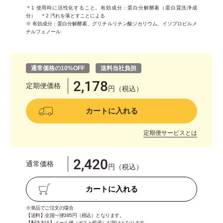
＊1 使用時に活性化すること。有効成分：蛋白分解酵素（蛋白質洗浄成
分） ＊2 汚れを落とすことによる
※ 有効成分：蛋白分解酵素、グリチルリチン酸ジカリウム、イソプロピルメ
チルフェノール
通常価格の10%OFF
送料当社負担
2,178
定期便価格
円（税込）
カートに入れる
定期便サービスとは
2,420
通常価格
円（税込）
カートに入れる
※単品でご注文の場合
【送料】全国一律385円（税込）となります。
【配送方法】メール便（ポスト投函）お届けとなります。