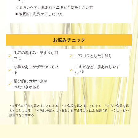
、
うるおいケア、肌あれ・ニキビ予防をしたい方
■ 徹底的に毛穴ケアしたい方
お悩みチェック
毛穴の黒ずみ・詰まりが目
ゴワゴワとした手触り
立つ
小鼻やあごがザラついてい
ニキビなど、肌あれしやす
＊5
る
い
部分的にカサつきや
べたつきがある
＊1 毛穴の汚れを落とすことによる ＊2 角栓を落とすことによる ＊3 古い角質を落
とすことによる ＊4 汚れを落としうるおいを与えることによる肌印象 ＊5 ニキビや
肌荒れを予防する