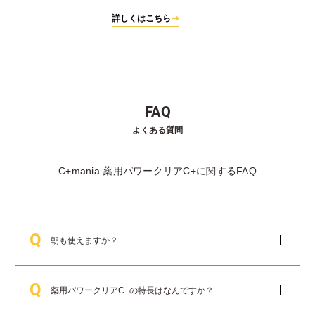
詳しくはこちら
FAQ
よくある質問
C+mania 薬用パワークリアC+に関するFAQ
Q
朝も使えますか？
朝晩、毎日お使いいただけます。開封後はすぐに使用
A
Q
し、1回で1包を使いきってください。 万が一、乾燥が
薬用パワークリアC+の特長はなんですか？
気になる場合は、使用頻度を減らしてお使いくださ
い。