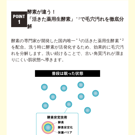
酵素が違う！
POINT
＊2
「活きた薬用生酵素」
で毛穴汚れを徹底分
1
解
＊1
＊2
酵素の専門家が開発した国内唯一
の活きた薬用生酵素
を配合。洗う時に酵素が活発化するため、効果的に毛穴汚
れを分解します。洗い続けることで、古い角質汚れが溜ま
りにくい肌状態へ導きます。