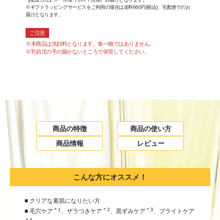
※ギフトラッピングサービスをご利用の場合は送料660円(税込)、宅配便でのお
届けとなります。
ご注意
※本商品は洗顔料となります。食べ物ではありません。
※乳幼児の手の届かないところで保管してください。
商品の特徴
商品の使い方
商品情報
レビュー
こんな方にオススメ！
■ クリアな素肌になりたい方
＊1
＊2
＊3
■ 毛穴ケア
、ザラつきケア
、黒ずみケア
、ブライトケア
＊4