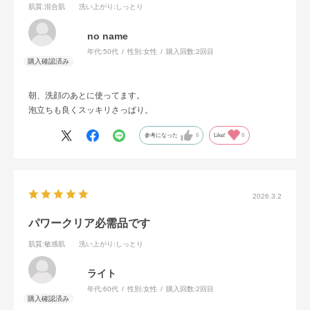
肌質
:混合肌
洗い上がり
:しっとり
no name
年代:
50代
性別:
女性
購入回数:
2回目
朝、洗顔のあとに使ってます。
泡立ちも良くスッキリさっぱり。
参考になった
0
Like!
0
2026.3.2
パワークリア必需品です
肌質
:敏感肌
洗い上がり
:しっとり
ライト
年代:
60代
性別:
女性
購入回数:
2回目