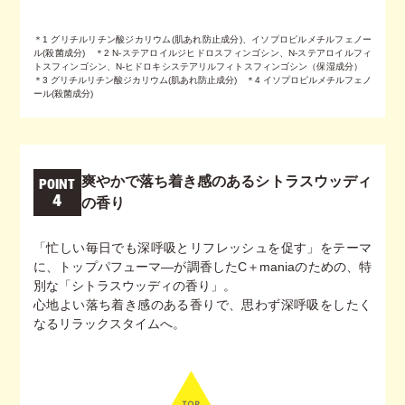
＊1 グリチルリチン酸ジカリウム(肌あれ防止成分)、イソプロピルメチルフェノー
ル(殺菌成分) ＊2 N-ステアロイルジヒドロスフィンゴシン、N-ステアロイルフィ
トスフィンゴシン、N-ヒドロキシステアリルフィトスフィンゴシン（保湿成分）
＊3 グリチルリチン酸ジカリウム(肌あれ防止成分) ＊4 イソプロピルメチルフェノ
ール(殺菌成分)
爽やかで落ち着き感のあるシトラスウッディ
POINT
4
の香り​
「忙しい毎日でも深呼吸とリフレッシュを促す」をテーマ
に、トップパフューマ―が調香したC＋maniaのための、特
別な「シトラスウッディの香り」。
心地よい落ち着き感のある香りで、思わず深呼吸をしたく
なるリラックスタイムへ。​