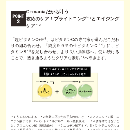
C+maniaだから叶う
POINT
＊1
攻めのケア！ブライトニング
とエイジング
2
＊２
ケア
*3
「超ビタミンC+®
」はビタミンCの専門家が選んだこだわ
＊4
りの組み合わせ。「純度９９％の生ビタミンＣ
」に、ビ
＊5
タミンB
を足し合わせ、より良い肌体感へ。使い続ける
＊1
ことで、透き通るようなクリアな素肌
へ導きます。
＊1 うるおいによる ＊2 年齢に応じたお手入れのこと ＊3 アスコルビン酸、ニ
コチン酸アミド、D-パントテニルアルコール（整肌成分） ＊4 誘導体ではないこ
と。アスコルビン酸（整肌成分） ＊5 ニコチン酸アミド、D-パントテニルアルコ
ール（整肌成分） ＊6 ニコチン酸アミド（整肌成分） ＊7 D-パントテニルアル