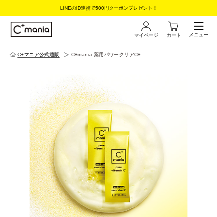
LINEのID連携で500円クーポンプレゼント！
メニュー
マイページ
カート
C+マニア公式通販
C+mania 薬用パワークリアC+