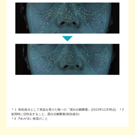
＊１ 有効成分として承認を受けた唯一の『蛋白分解酵素』(2023年12月時点) ＊2
使用時に活性化すること。蛋白分解酵素(有効成分)
＊3 汚れや古い角質のこと