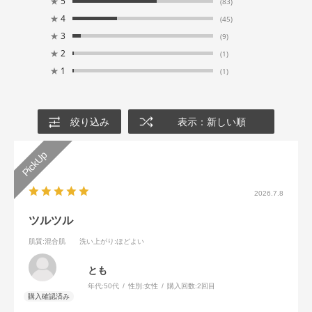
★
5
(83)
★
4
(45)
★
3
(9)
★
2
(1)
★
1
(1)
絞り込み
表示：新しい順
2026.7.8
ツルツル
肌質
:混合肌
洗い上がり
:ほどよい
とも
年代:
50代
性別:
女性
購入回数:
2回目