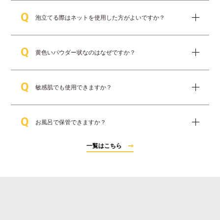
ビタミンCとビタミンB2種（ナイアシンアミド、パン
Q
テノール）を合わせたC+maniaのキー成分の「超ビタ
泡立てる際はネットを使用した方がよいですか？
＊1
＊
ミンC＋®
」を配合。洗いながら、ブライトニング
2
＊3
、エイジングケア
、ニキビ・肌あれ予防まで叶え
A
軽く泡立てた状態でもお使いいただけます。薬用パワ
ます。
Q
＊4
ークリアC+は、活きた薬用生酵素
で汚れを落とす洗
黄色いパウダー状なのはなぜですか？
顔料です。そのため、泡をしっかり立てなくとも、毛
＊1 アスコルビン酸、ニコチン酸アミド、D-パントテニルア
A
穴の汚れを分解できます。お好みによって、泡立てネ
ルコール（整肌成分） ＊2 うるおいによる ＊3 年齢に応
黄色は、ビタミン由来の天然の色です。また、フレッ
ット等をご使用いただけます。
じたお手入れのこと
A
Q
シュな状態でビタミンCと酵素をお届けするため、水の
敏感肌でも使用できますか？
侵入しにくい個包装、かつパウダー状の洗顔料になっ
＊4 使用時に活性化すること。有効成分：蛋白分解酵素（蛋
ています。
白洗浄成分）
お使いいただけます。尚、安全性は確認しております
A
Q
が、すべてのお客様で刺激が起きないということでは
お風呂で保管できますか？
ございませんので、ご心配なようでしたら、皮膚科専
門医にご相談の上、ご使用をご検討ください。
A
極端に高温、低温、または多湿の場所での保管は避け
一覧はこちら
てください。