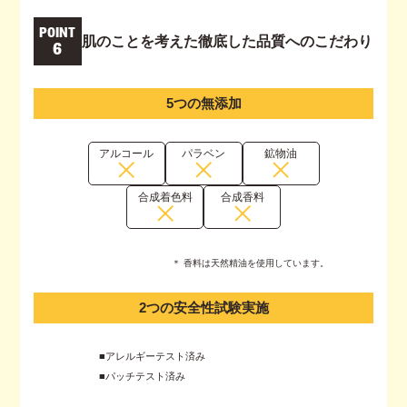
POINT
肌のことを考えた徹底した品質へのこだわり
6
5つの無添加
アルコール
パラベン
鉱物油
合成着色料
合成香料
＊ 香料は天然精油を使用しています。
2つの安全性試験実施
■アレルギーテスト済み
■パッチテスト済み