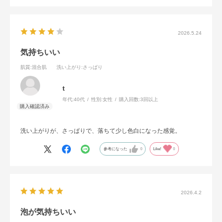
2026.5.24
気持ちいい
肌質
:混合肌
洗い上がり
:さっぱり
t
年代:
40代
性別:
女性
購入回数:
3回以上
洗い上がりが、さっぱりで、落ちて少し色白になった感覚。
参考になった
0
Like!
0
2026.4.2
泡が気持ちいい