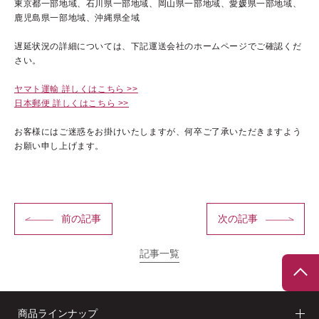
東京都一部地域、石川県一部地域、岡山県一部地域、
愛媛県一部地域、
鹿児島県一部地域、沖縄県全域
遅延状況の詳細については、
下記運送会社のホームページでご確認くだ
さい。
ブランドコンセプト
ヤマト運輸 詳しくはこちら >>
ベストコスメ受賞歴
日本郵便 詳しくはこちら >>
オールインワンの魅力
お客様にはご迷惑をお掛けいたしますが、
何卒ご了承いただきますよう
お願い申し上げます。
CANADELのこだわり
前の記事
次の記事
定期便サービス
記事一覧
会員ステージ・ポイントプログラム
ショッピングガイド
商品ラインナップ
ギフトラッピングサービス