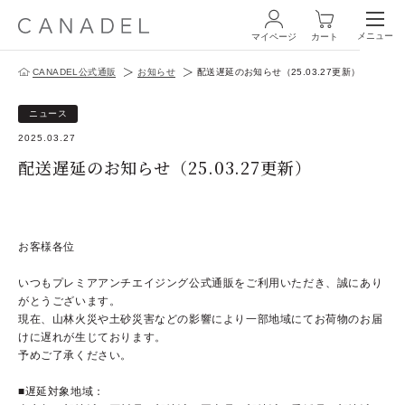
メニュー
マイページ
カート
CANADEL公式通販
お知らせ
配送遅延のお知らせ（25.03.27更新）
ログイン・新規会員登録
ニュース
2025.03.27
配送遅延のお知らせ（25.03.27更新）
商品一覧
お客様各位
オールインワン
いつもプレミアアンチエイジング公式通販をご利用いただき、誠にあり
がとうございます。
化粧水
現在、山林火災や土砂災害などの影響により一部地域にてお荷物のお届
けに遅れが生じております。
スペシャルケア
予めご了承ください。
商品の使い方
■遅延対象地域：