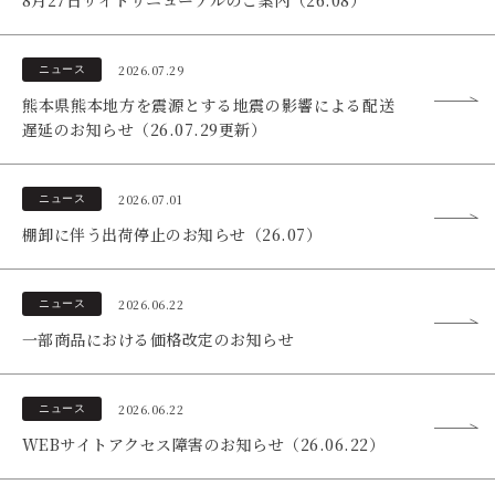
8月27日サイトリニューアルのご案内（26.08）
2026.07.29
ニュース
ブランドコンセプト
熊本県熊本地方を震源とする地震の影響による配送
遅延のお知らせ（26.07.29更新）
ベストコスメ受賞歴
オールインワンの魅力
2026.07.01
ニュース
棚卸に伴う出荷停止のお知らせ（26.07）
CANADELのこだわり
2026.06.22
ニュース
一部商品における価格改定のお知らせ
定期便サービス
会員ステージ・ポイントプログラム
2026.06.22
ニュース
WEBサイトアクセス障害のお知らせ（26.06.22）
ショッピングガイド
ギフトラッピングサービス