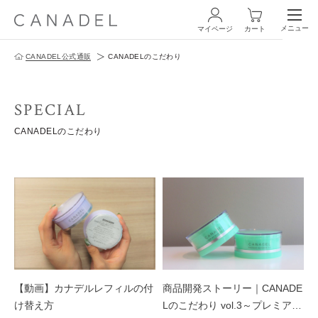
メニュー
マイページ
カート
CANADEL公式通販
CANADELのこだわり
ログイン・新規会員登録
SPECIAL
CANADELのこだわり
商品一覧
オールインワン
化粧水
スペシャルケア
【動画】カナデルレフィルの付
商品開発ストーリー｜CANADE
商品の使い方
け替え方
Lのこだわり vol.3～プレミアバ