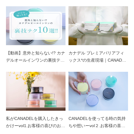
リアフィックス*
ブランドコンセプト
ベストコスメ受賞歴
オールインワンの魅力
【動画】意外と知らない!? カナ
カナデル プレミアバリアフィ
デルオールインワンの裏技テク
ックス*の生産現場｜CANADEL
CANADELのこだわり
10選!!
のこだわりVol6
定期便サービス
会員ステージ・ポイントプログラム
私がCANADELを購入したきっ
CANADELを使ってる時の気持
ショッピングガイド
かけーvol1.お客様の喜びのお声
ちや想いーvol２.お客様の喜び
をご紹介
のお声をご紹介
ギフトラッピングサービス