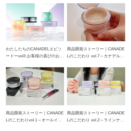
わたしたちのCANADELエピソ
商品開発ストーリー｜CANADE
ードーvol3.お客様の喜びのお声
Lのこだわり vol.7～カナデル
あしたの美肌 | 美容情報を発信・キレイをサポートするWebメデ
をご紹介
プレミアリフトがリニューアル
ィア
商品開発ストーリー｜CANADE
商品開発ストーリー｜CANADE
Lのこだわりvol.1～オールイン
Lのこだわり vol.2～ラインナッ
ワンへのこだわり～
プへのこだわり～