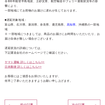
令和6年能登半島地震、土砂災害、航空輸送やフェリー運航状況等の影
響により、
一部地域にてお荷物のお届けに遅れが生じております。
■遅延対象地域：
ブランドコンセプト
富山県、石川県、新潟県、奈良県、鹿児島県、
高知県
、沖縄県の一部地
域
ベストコスメ受賞歴
※ 一部地域につきましては、商品のお届けにお時間をいただいたり、お
届け自体が難しい場合がございます。
オールインワンの魅力
遅延状況の詳細については、
CANADELのこだわり
下記運送会社のホームページでご確認ください。
ヤマト運輸 詳しくはこちら>>
日本郵便 詳しくはこちら>>
定期便サービス
お客様にはご迷惑をお掛けいたしますが、
何卒ご了承いただきますようお願い申し上げます。
会員ステージ・ポイントプログラム
ショッピングガイド
ギフトラッピングサービス
前の記事
次の記事