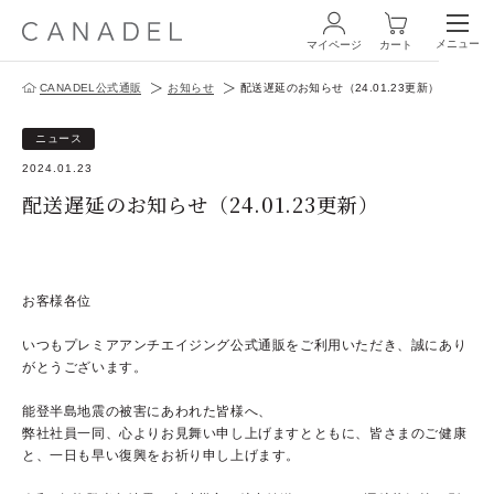
メニュー
マイページ
カート
CANADEL公式通販
お知らせ
配送遅延のお知らせ（24.01.23更新）
ログイン・新規会員登録
ニュース
2024.01.23
配送遅延のお知らせ（24.01.23更新）
商品一覧
お客様各位
オールインワン
いつもプレミアアンチエイジング公式通販をご利用いただき、誠にあり
がとうございます。
化粧水
能登半島地震の被害にあわれた皆様へ、
スペシャルケア
弊社社員一同、心よりお見舞い申し上げますとともに、皆さまのご健康
と、一日も早い復興をお祈り申し上げます。
商品の使い方