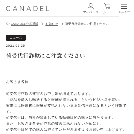
メニュー
マイページ
カート
CANADEL公式通販
お知らせ
荷受代行詐欺にご注意ください
ログイン・新規会員登録
ニュース
2021.02.25
荷受代行詐欺にご注意ください
商品一覧
お客さま各位
オールインワン
荷受代行詐欺の被害のお申し出が増えております。
「商品を購入し転送すると報酬が得られる」というビジネスを装い、
化粧水
実際には転送後に報酬が支払われないまま音信不通になるという詐欺で
す。
スペシャルケア
荷受代行は、当社が禁止している転売目的の購入に当たります。
また、お客さま自身が詐欺の被害にあわれないためにも、
商品の使い方
荷受代行目的での購入は控えていただきますようお願い申し上げます。