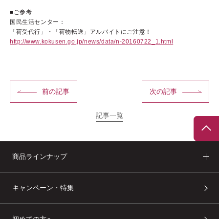
■ご参考
国民生活センター：
「荷受代行」・「荷物転送」アルバイトにご注意！
http://www.kokusen.go.jp/news/data/n-20160722_1.html
ブランドコンセプト
ベストコスメ受賞歴
オールインワンの魅力
前の記事
次の記事
CANADELのこだわり
記事一覧
商品ラインナップ
定期便サービス
会員ステージ・ポイントプログラム
キャンペーン・特集
ショッピングガイド
ギフトラッピングサービス