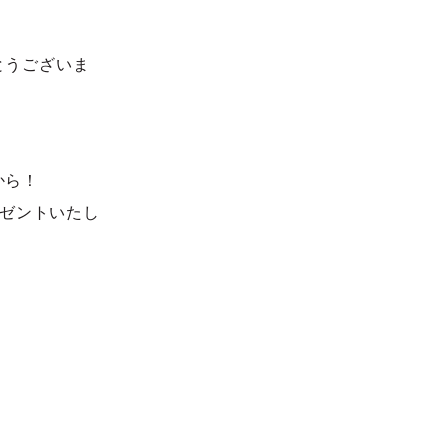
とうございま
から！
プレゼントいたし