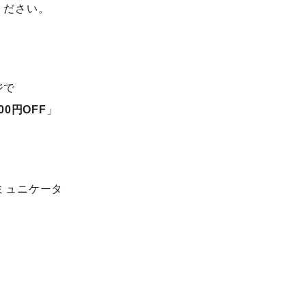
ください。
ジで
00円OFF
」
コミュニケータ