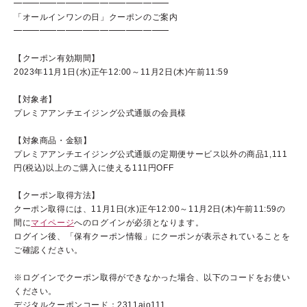
━━━━━━━━━━━━━━━━━━
「オールインワンの日」クーポンのご案内
━━━━━━━━━━━━━━━━━━
【クーポン有効期間】
ブランドコンセプト
2023年11月1日(水)正午12:00～11月2日(木)午前11:59
ベストコスメ受賞歴
【対象者】
プレミアアンチエイジング公式通販の会員様
オールインワンの魅力
【対象商品・金額】
CANADELのこだわり
プレミアアンチエイジング公式通販の定期便サービス以外の商品
1,111
円(税込)以上のご購入に使える111円OFF
【クーポン取得方法】
クーポン取得には、11月1日(水)正午12:00～11月2日(木)午前11:59の
定期便サービス
間に
マイページ
へのログインが必須となります。
ログイン後、「保有クーポン情報」にクーポンが表示されていることを
会員ステージ・ポイントプログラム
ご確認ください。
ショッピングガイド
※ログインでクーポン取得ができなかった場合、以下のコードをお使い
ください。
ギフトラッピングサービス
デジタルクーポンコード：2311aio111