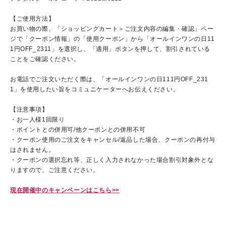
【ご使用方法】
お買い物の際、「ショッピングカート＞ご注文内容の編集・確認」ペー
ジで
「クーポン情報」の「使用クーポン」から「オールインワンの日11
1円OFF_2311」を選択し、
「適用」ボタンを押して、割引されている
ことをご確認ください。
お電話でご注文いただく際は、「オールインワンの日111円OFF_231
1」を使用したい旨をコミュニケーターへお伝えください。
あしたの美肌 | 美容情報を発信・キレイをサポートするWebメデ
【注意事項】
ィア
・お一人様1回限り
・ポイントとの併用可/他クーポンとの併用不可
・クーポン使用のご注文をキャンセル/返品した場合、クーポンの再付与
はされません。
・クーポンの選択忘れ等、正しく入力されなかった場合割引対象外とな
りますので、ご注意ください。
現在開催中のキャンペーンはこちら>>