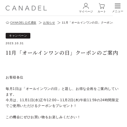
メニュー
マイページ
カート
CANADEL公式通販
お知らせ
11月「オールインワンの日」クーポンのご案内
ログイン・新規会員登録
キャンペーン
2023.10.31
11月「オールインワンの日」クーポンのご案内
商品一覧
お客様各位
オールインワン
毎月1日は「オールインワンの日」と題し、お得な企画をご案内してい
ます。
化粧水
今月は、11月1日(水)正午12:00～11月2日(木)午前11:59の24時間限定
でご使用いただけるクーポンをプレゼント！
スペシャルケア
この機会にぜひお買い物をお楽しみください！
商品の使い方