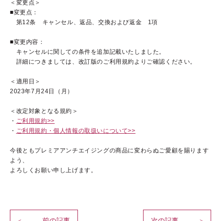
＜変更点＞
■変更点：
第12条 キャンセル、返品、交換および返金 1項
■変更内容：
ブランドコンセプト
キャンセルに関しての条件を追加記載いたしました。
詳細につきましては、改訂版のご利用規約よりご確認ください。
ベストコスメ受賞歴
＜適用日＞
オールインワンの魅力
2023年7月24日（月）
CANADELのこだわり
＜改定対象となる規約＞
・
ご利用規約>>
・
ご利用規約・個人情報の取扱いについて>>
今後ともプレミアアンチエイジングの商品に変わらぬご愛顧を賜ります
定期便サービス
よう、
よろしくお願い申し上げます。
会員ステージ・ポイントプログラム
ショッピングガイド
ギフトラッピングサービス
前の記事
次の記事