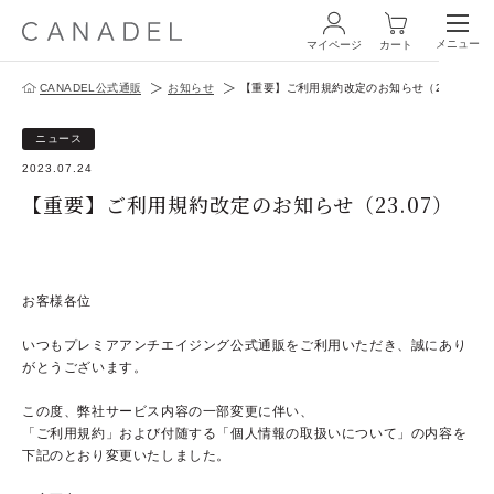
メニュー
マイページ
カート
CANADEL公式通販
お知らせ
【重要】ご利用規約改定のお知らせ（23.07）
ログイン・新規会員登録
ニュース
2023.07.24
【重要】ご利用規約改定のお知らせ（23.07）
商品一覧
お客様各位
オールインワン
いつもプレミアアンチエイジング公式通販をご利用いただき、誠にあり
がとうございます。
化粧水
この度、弊社サービス内容の一部変更に伴い、
スペシャルケア
「ご利用規約」および付随する「個人情報の取扱いについて」の内容を
下記のとおり変更いたしました。
商品の使い方