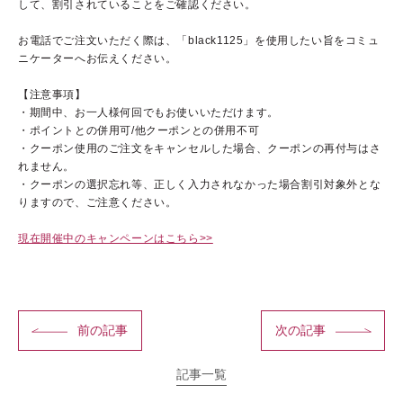
して、割引されていることをご確認ください。
お電話でご注文いただく際は、「black1125」を使用したい旨をコミュ
ニケーターへお伝えください。
【注意事項】
・期間中、お一人様何回でもお使いいただけます。
・ポイントとの併用可/他クーポンとの併用不可
・クーポン使用のご注文をキャンセルした場合、クーポンの再付与はさ
れません。
あしたの美肌 | 美容情報を発信・キレイをサポートするWebメデ
・クーポンの選択忘れ等、正しく入力されなかった場合割引対象外とな
りますので、ご注意ください。
ィア
現在開催中のキャンペーンはこちら>>
前の記事
次の記事
記事一覧