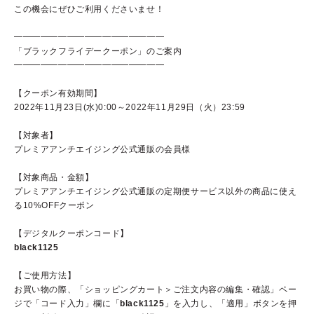
この機会にぜひご利用くださいませ！
━━━━━━━━━━━━━━━━━
「ブラックフライデークーポン」のご案内
ブランドコンセプト
━━━━━━━━━━━━━━━━━
ベストコスメ受賞歴
【クーポン有効期間】
2022年11月23日(水)0:00～2022年11月29日（火）23:59
オールインワンの魅力
【対象者】
CANADELのこだわり
プレミアアンチエイジング公式通販の会員様
【対象商品・金額】
プレミアアンチエイジング公式通販の
定期便サービス以外の商品に使え
る10%OFFクーポン
定期便サービス
【デジタルクーポンコード】
black1125
会員ステージ・ポイントプログラム
【ご使用方法】
ショッピングガイド
お買い物の際、「ショッピングカート＞ご注文内容の編集・確認」ペー
ジで
「コード入力」欄に「
black1125
」を入力し、「適用」ボタンを押
ギフトラッピングサービス