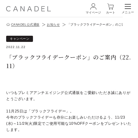
メニュー
マイページ
カート
CANADEL公式通販
お知らせ
「ブラックフライデークーポン」のご案内（22.1
ログイン・新規会員登録
キャンペーン
2022.11.22
「ブラックフライデークーポン」のご案内（22.
11）
商品一覧
いつもプレミアアンチエイジング公式通販をご愛顧いただき誠にありが
オールインワン
とうございます。
化粧水
11月25日は「ブラックフライデー」。
今年のブラックフライデーも存分にお楽しみいただけるよう、
11/23
スペシャルケア
(水)～11/29(火)限定でご使用可能な10%OFFクーポンをプレゼントいた
します。
商品の使い方