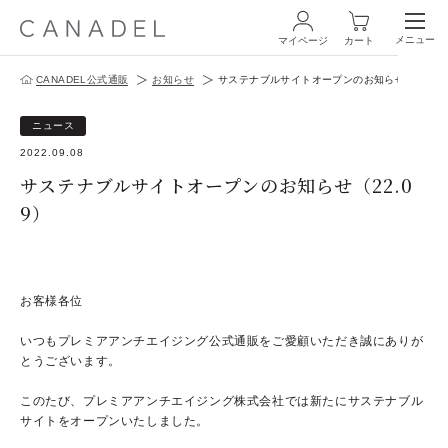
メニュー
マイページ
カート
CANADEL公式通販
お知らせ
サステナブルサイトオープンのお知らせ（22.09
ログイン・新規会員登録
ニュース
2022.09.08
サステナブルサイトオープンのお知らせ（22.0
9）
商品一覧
お客様各位
オールインワン
いつもプレミアアンチエイジング公式通販をご愛顧いただき誠にありが
化粧水
とうございます。
スペシャルケア
このたび、プレミアアンチエイジング株式会社では
新たにサステナブル
サイトをオープンいたしました。
商品の使い方