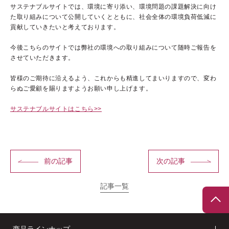
サステナブルサイトでは、環境に寄り添い、
環境問題の課題解決に向け
た取り組みについて公開していくとともに、
社会全体の環境負荷低減に
貢献していきたいと考えております。
ブランドコンセプト
今後こちらのサイトでは弊社の環境への取り組みについて
随時ご報告を
させていただきます。
ベストコスメ受賞歴
皆様のご期待に沿えるよう、これからも精進してまいりますので、
変わ
オールインワンの魅力
らぬご愛顧を賜りますようお願い申し上げます。
CANADELのこだわり
サステナブルサイトはこちら>>
前の記事
次の記事
定期便サービス
会員ステージ・ポイントプログラム
記事一覧
ショッピングガイド
ギフトラッピングサービス