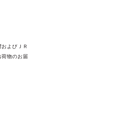
響およびＪＲ
お荷物のお届