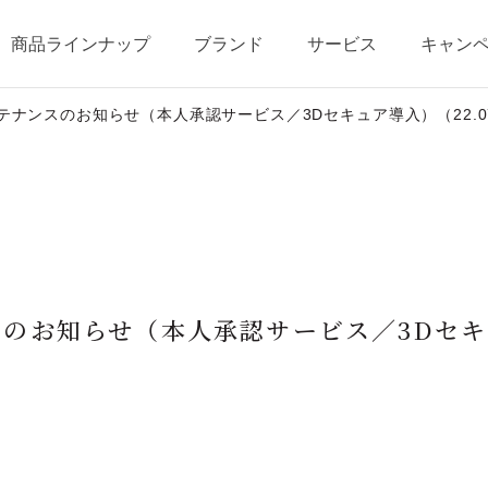
商品ラインナップ
ブランド
サービス
キャン
テナンスのお知らせ（本人承認サービス／3Dセキュア導入）（22.0
テージ・ポイントプログラム
ベストコスメ受賞歴
商品一覧
商品の使い方
オールインワンの魅力
ショッピングガイド
のお知らせ（本人承認サービス／3Dセキュ