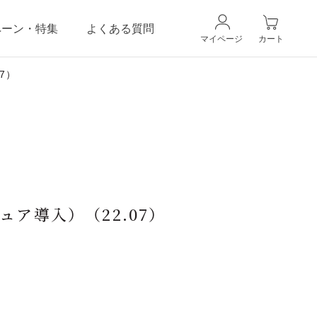
ペーン・特集
よくある質問
マイページ
カート
7）
CANADELのこだわり
ギフトラッピングサービス
ア導入）（22.07）