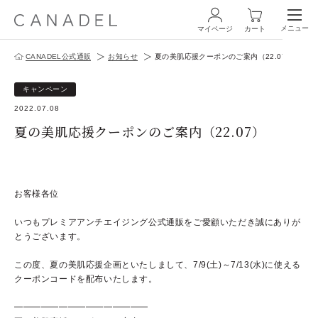
メニュー
マイページ
カート
CANADEL公式通販
お知らせ
夏の美肌応援クーポンのご案内（22.07）
ログイン・新規会員登録
キャンペーン
2022.07.08
夏の美肌応援クーポンのご案内（22.07）
商品一覧
お客様各位
オールインワン
いつもプレミアアンチエイジング公式通販をご愛顧いただき誠にありが
とうございます。
化粧水
この度、夏の美肌応援企画といたしまして、
7/9(土)～7/13(水)に使える
スペシャルケア
クーポンコードを配布いたします。
商品の使い方
━━━━━━━━━━━━━━━