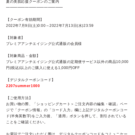
夏の美肌応援クーポンのご案内
━━━━━━━━━━━━━━━
【クーポン有効期間】
2022年7月9日(土)0:00～2022年7月13日(水)23:59
ブランドコンセプト
【対象者】
ベストコスメ受賞歴
プレミアアンチエイジング公式通販の会員様
オールインワンの魅力
【対象商品・金額】
プレミアアンチエイジング公式通販の定期便サービス以外の商品
10,000
CANADELのこだわり
円(税込)以上のご購入に使える1,000円OFF
【デジタルクーポンコード】
2207summer1000
定期便サービス
【ご使用方法】
お買い物の際、「ショッピングカート＞ご注文内容の編集・確認」ペー
会員ステージ・ポイントプログラム
ジで
「クーポン情報」の「コード入力」欄に上記デジタルクーポンコー
ド(半角英数字)をご入力後、
「適用」ボタンを押して、割引されている
ショッピングガイド
ことをご確認ください。
ギフトラッピングサービス
お電話でご注文いただく際は、デジタルクーポンコードをコミュニケー